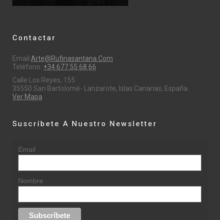
Contactar
Email:
Arte@rufinasantana.com
Teléfono:
+34 677 55 68 66
Calle Los Reyes, 155
35550 San Bartolomé- Lanzarote, Islas Canarias, España.
Ver Mapa
Suscríbete A Nuestro Newsletter
Email
Nombre