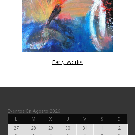
Early Works
Eventos En Agosto 2026
Lunes
Martes
Miércoles
Jueves
Viernes
Sábado
Doming
L
M
X
J
V
S
D
Julio
Julio
Julio
Julio
Julio
Agosto
Agosto
27
28
29
30
31
1
2
27,
28,
29,
30,
31,
1,
2,