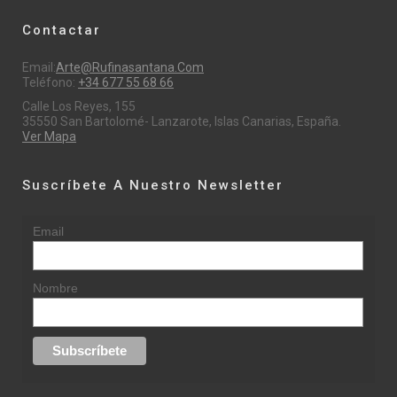
Contactar
Email:
Arte@rufinasantana.com
Teléfono:
+34 677 55 68 66
Calle Los Reyes, 155
35550 San Bartolomé- Lanzarote, Islas Canarias, España.
Ver Mapa
Suscríbete A Nuestro Newsletter
Email
Nombre