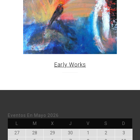
Early Works
Eventos En Mayo 2026
Lunes
Martes
Miércoles
Jueves
Viernes
Sábado
Doming
L
M
X
J
V
S
D
Abril
Abril
Abril
Abril
Mayo
Mayo
Mayo
27
28
29
30
1
2
3
27,
28,
29,
30,
1,
2,
3,