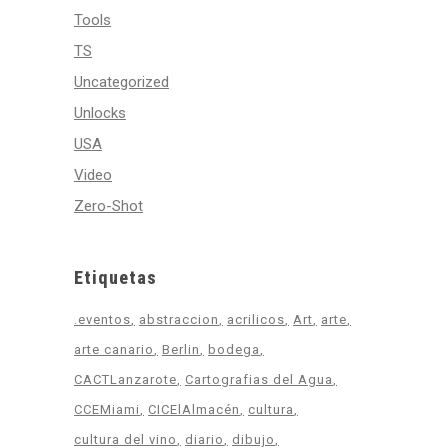
Tools
TS
Uncategorized
Unlocks
USA
Video
Zero-Shot
Etiquetas
.eventos
abstraccion
acrilicos
Art
arte
arte canario
Berlin
bodega
CACTLanzarote
Cartografias del Agua
CCEMiami
CICElAlmacén
cultura
cultura del vino
diario
dibujo