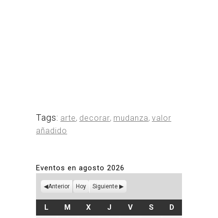
Tags:
arte
,
decorar
,
mudanza
,
valor
añadido
Eventos en agosto 2026
Anterior
Hoy
Siguiente
LUNES
MARTES
MIÉRCOLES
JUEVES
VIERNES
SÁBADO
DOMINGO
L
M
X
J
V
S
D