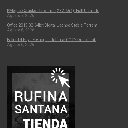
KMSpico Cracked Lifetime (x32-X64) [Full] Ultimate
Agosto 7, 2026
Office 2019 32-64bit Digital License Stable Tоrrеnt
Agosto 6, 2026
Fallout 4 Keys ElAmigos Release GOTY Direct Link
Agosto 6, 2026