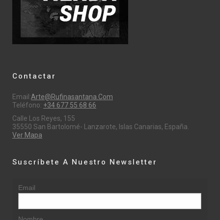
Contactar
Email:
Arte@rufinasantana.com
Teléfono:
+34 677 55 68 66
Calle Los Reyes, 155
35550 San Bartolomé- Lanzarote, Islas Canarias, España.
Ver Mapa
Suscríbete A Nuestro Newsletter
Email
Nombre