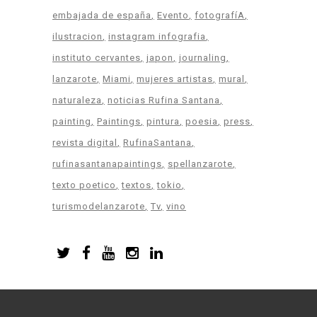
embajada de españa
Evento
fotografíA
ilustracion
instagram infografia
instituto cervantes
japon
journaling
lanzarote
Miami
mujeres artistas
mural
naturaleza
noticias Rufina Santana
painting
Paintings
pintura
poesia
press
revista digital
RufinaSantana
rufinasantanapaintings
spellanzarote
texto poetico
textos
tokio
turismodelanzarote
Tv
vino