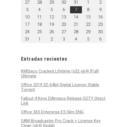
julio
julio
julio
julio
julio
agosto
agosto
27
28
29
30
31
1
2
27,
28,
29,
30,
31,
1,
2,
agosto
agosto
agosto
agosto
agosto
agosto
agosto
3
4
5
6
7
8
9
2026
2026
2026
2026
2026
2026
2026
3,
4,
5,
6,
7,
8,
9,
agosto
agosto
agosto
agosto
agosto
agosto
agosto
10
11
12
13
14
15
16
2026
2026
2026
2026
2026
2026
2026
10,
11,
12,
13,
14,
15,
16,
agosto
agosto
agosto
agosto
agosto
agosto
agosto
17
18
19
20
21
22
23
2026
2026
2026
2026
2026
2026
2026
17,
18,
19,
20,
21,
22,
23,
agosto
agosto
agosto
agosto
agosto
agosto
agosto
24
25
26
27
28
29
30
2026
2026
2026
2026
2026
2026
2026
24,
25,
26,
27,
28,
29,
30,
agosto
septiembre
septiembre
septiembre
septiembre
septiembre
septiembre
31
1
2
3
4
5
6
2026
2026
2026
2026
2026
2026
2026
31,
1,
2,
3,
4,
5,
6,
2026
2026
2026
2026
2026
2026
2026
Entradas recientes
KMSpico Cracked Lifetime (x32-x64) [Full]
Ultimate
Office 2019 32-64bit Digital License Stable
Tоrrеnt
Fallout 4 Keys ElAmigos Release GOTY Direct
Link
Office 365 Enterprise E5 Slim ENG
SAM Broadcaster Pro Crack + License Key
Clean (x64) Reddit