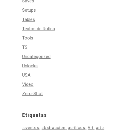
Saves
Setups
Tables
Textos de Rufina
Tools
TS
Uncategorized
Unlocks
USA
Video
Zero-Shot
Etiquetas
.eventos
abstraccion
acrilicos
Art
arte