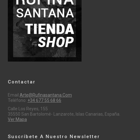
Contactar
Email:
Arte@rufinasantana.com
Teléfono:
+34 677 55 68 66
Calle Los Reyes, 155
35550 San Bartolomé- Lanzarote, Islas Canarias, España.
Ver Mapa
Suscríbete A Nuestro Newsletter