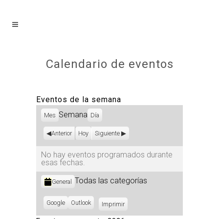
Calendario de eventos
Eventos de la semana
Semana
Mes
Día
Anterior
Hoy
Siguiente
No hay eventos programados durante
esas fechas.
Categorías
Todas las categorías
General
Subscribe
Google
Subscribe
Outlook
Imprimir
Vistas
in
in