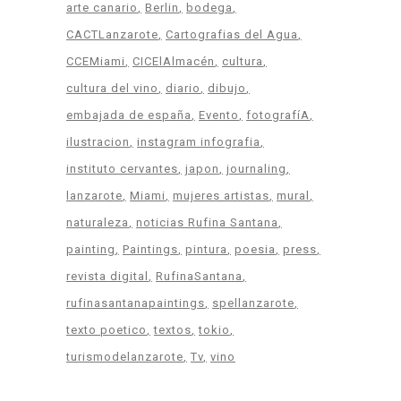
arte canario
Berlin
bodega
CACTLanzarote
Cartografias del Agua
CCEMiami
CICElAlmacén
cultura
cultura del vino
diario
dibujo
embajada de españa
Evento
fotografíA
ilustracion
instagram infografia
instituto cervantes
japon
journaling
lanzarote
Miami
mujeres artistas
mural
naturaleza
noticias Rufina Santana
painting
Paintings
pintura
poesia
press
revista digital
RufinaSantana
rufinasantanapaintings
spellanzarote
texto poetico
textos
tokio
turismodelanzarote
Tv
vino