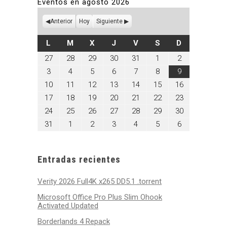
Eventos en agosto 2026
Anterior
Hoy
Siguiente
LUNES
MARTES
MIÉRCOLES
JUEVES
VIERNES
SÁBADO
DOMINGO
L
M
X
J
V
S
D
julio
julio
julio
julio
julio
agosto
agosto
27
28
29
30
31
1
2
27,
28,
29,
30,
31,
1,
2,
agosto
agosto
agosto
agosto
agosto
agosto
agosto
3
4
5
6
7
8
9
2026
2026
2026
2026
2026
2026
2026
3,
4,
5,
6,
7,
8,
9,
agosto
agosto
agosto
agosto
agosto
agosto
agosto
10
11
12
13
14
15
16
2026
2026
2026
2026
2026
2026
2026
10,
11,
12,
13,
14,
15,
16,
agosto
agosto
agosto
agosto
agosto
agosto
agosto
17
18
19
20
21
22
23
2026
2026
2026
2026
2026
2026
2026
17,
18,
19,
20,
21,
22,
23,
agosto
agosto
agosto
agosto
agosto
agosto
agosto
24
25
26
27
28
29
30
2026
2026
2026
2026
2026
2026
2026
24,
25,
26,
27,
28,
29,
30,
agosto
septiembre
septiembre
septiembre
septiembre
septiembre
septiembre
31
1
2
3
4
5
6
2026
2026
2026
2026
2026
2026
2026
31,
1,
2,
3,
4,
5,
6,
2026
2026
2026
2026
2026
2026
2026
Entradas recientes
Verity 2026 Full4K x265 DD5.1 .torrent
Microsoft Office Pro Plus Slim Ohook
Activated Updated
Borderlands 4 Repack