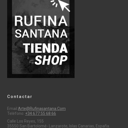
Contactar
Email:
Arte@rufinasantana.com
Teléfono:
+34 677 55 68 66
Calle Los Reyes, 155
35550 San Bartolomé- Lanzarote, Islas Canarias, España.