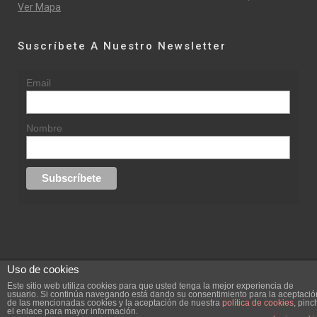
Ver Mapa
Suscríbete A Nuestro Newsletter
Email
Nombre
Uso de cookies
© 2015 rufinasantana.com
Este sitio web utiliza cookies para que usted tenga la mejor experiencia de
usuario. Si continúa navegando está dando su consentimiento para la aceptació
de las mencionadas cookies y la aceptación de nuestra
política de cookies
, pinc
replica rolex datejust
replica rolex day date
el enlace para mayor información.
Creada por
hugustudio.com