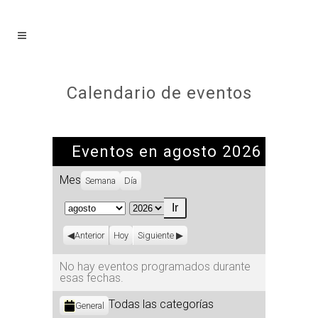
Calendario de eventos
Eventos en agosto 2026
Mes
Semana
Día
Mes
Año
Anterior
Hoy
Siguiente
No hay eventos programados durante
esas fechas.
Categorías
Todas las categorías
General