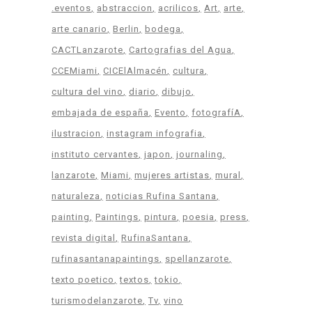
.eventos
abstraccion
acrilicos
Art
arte
arte canario
Berlin
bodega
CACTLanzarote
Cartografias del Agua
CCEMiami
CICElAlmacén
cultura
cultura del vino
diario
dibujo
embajada de españa
Evento
fotografíA
ilustracion
instagram infografia
instituto cervantes
japon
journaling
lanzarote
Miami
mujeres artistas
mural
naturaleza
noticias Rufina Santana
painting
Paintings
pintura
poesia
press
revista digital
RufinaSantana
rufinasantanapaintings
spellanzarote
texto poetico
textos
tokio
turismodelanzarote
Tv
vino