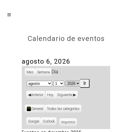
Calendario de eventos
agosto 6, 2026
Día
Mes
Semana
Mes
Día
Año
Anterior
Hoy
Siguiente
Categorías
General
Todas las categorías
Subscribe
Google
Subscribe
Outlook
Imprimir
Vistas
in
in