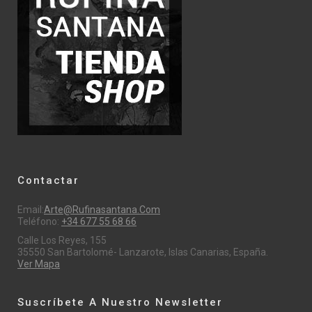
Contactar
Email:
Arte@rufinasantana.com
Teléfono:
+34 677 55 68 66
Calle Los Reyes, 155
35550 San Bartolomé- Lanzarote, Islas Canarias, España.
Ver Mapa
Suscríbete A Nuestro Newsletter