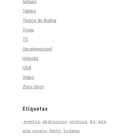
Setups
Tables
Textos de Rufina
Tools
TS
Uncategorized
Unlocks
USA
Video
Zero-Shot
Etiquetas
.eventos
abstraccion
acrilicos
Art
arte
arte canario
Berlin
bodega