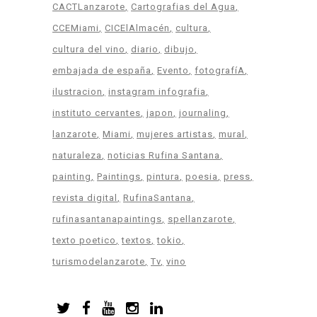
CACTLanzarote
Cartografias del Agua
CCEMiami
CICElAlmacén
cultura
cultura del vino
diario
dibujo
embajada de españa
Evento
fotografíA
ilustracion
instagram infografia
instituto cervantes
japon
journaling
lanzarote
Miami
mujeres artistas
mural
naturaleza
noticias Rufina Santana
painting
Paintings
pintura
poesia
press
revista digital
RufinaSantana
rufinasantanapaintings
spellanzarote
texto poetico
textos
tokio
turismodelanzarote
Tv
vino