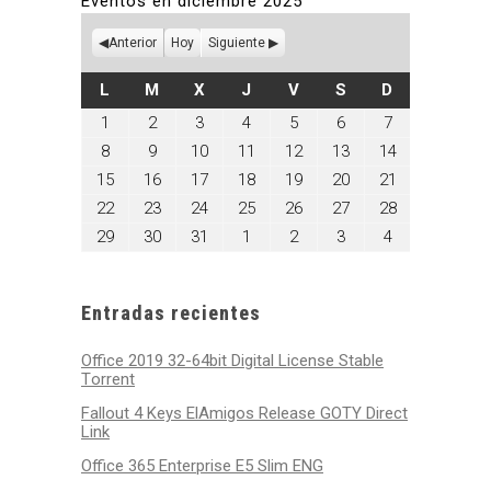
Eventos en diciembre 2025
Anterior
Hoy
Siguiente
LUNES
MARTES
MIÉRCOLES
JUEVES
VIERNES
SÁBADO
DOMINGO
L
M
X
J
V
S
D
diciembre
diciembre
diciembre
diciembre
diciembre
diciembre
diciembre
1
2
3
4
5
6
7
1,
2,
3,
4,
5,
6,
7,
diciembre
diciembre
diciembre
diciembre
diciembre
diciembre
diciembre
8
9
10
11
12
13
14
2025
2025
2025
2025
2025
2025
2025
8,
9,
10,
11,
12,
13,
14,
diciembre
diciembre
diciembre
diciembre
diciembre
diciembre
diciembre
15
16
17
18
19
20
21
2025
2025
2025
2025
2025
2025
2025
15,
16,
17,
18,
19,
20,
21,
diciembre
diciembre
diciembre
diciembre
diciembre
diciembre
diciembre
22
23
24
25
26
27
28
2025
2025
2025
2025
2025
2025
2025
22,
23,
24,
25,
26,
27,
28,
diciembre
diciembre
diciembre
enero
enero
enero
enero
29
30
31
1
2
3
4
2025
2025
2025
2025
2025
2025
2025
29,
30,
31,
1,
2,
3,
4,
2025
2025
2025
2026
2026
2026
2026
Entradas recientes
Office 2019 32-64bit Digital License Stable
Tоrrеnt
Fallout 4 Keys ElAmigos Release GOTY Direct
Link
Office 365 Enterprise E5 Slim ENG