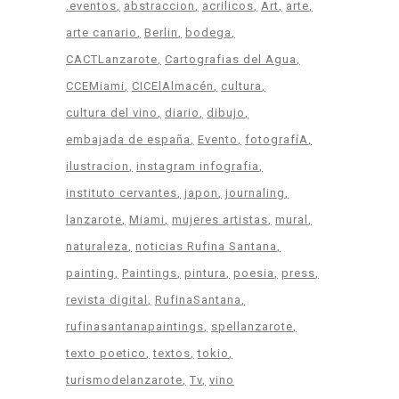
.eventos
abstraccion
acrilicos
Art
arte
arte canario
Berlin
bodega
CACTLanzarote
Cartografias del Agua
CCEMiami
CICElAlmacén
cultura
cultura del vino
diario
dibujo
embajada de españa
Evento
fotografíA
ilustracion
instagram infografia
instituto cervantes
japon
journaling
lanzarote
Miami
mujeres artistas
mural
naturaleza
noticias Rufina Santana
painting
Paintings
pintura
poesia
press
revista digital
RufinaSantana
rufinasantanapaintings
spellanzarote
texto poetico
textos
tokio
turismodelanzarote
Tv
vino