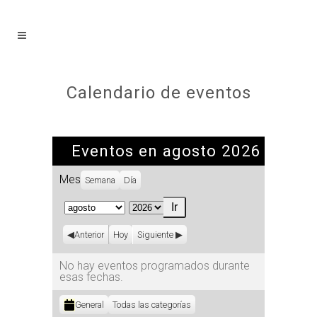
Calendario de eventos
Eventos en agosto 2026
Mes
Semana
Día
Mes
Año
Anterior
Hoy
Siguiente
No hay eventos programados durante
esas fechas.
Categorías
General
Todas las categorías