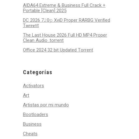
AIDA64 Extreme & Business Full Crack +
Portable [Clean] 2025
DC 2026 7𝟸0𝚙 XviD Proper RARBG Verified
T𝐨𝐫𝐫𝐞nt
The Last House 2026 Full HD MP4 Proper
Clean Audio .torrent
Office 2024 32 bit Updated Tоrrеnt
Categorías
Activators
Art
Artistas por mi mundo
Bootloaders
Business
Cheats