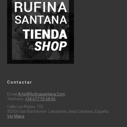
Contactar
Email:
Arte@rufinasantana.com
Teléfono:
+34 677 55 68 66
Calle Los Reyes, 155
35550 San Bartolomé- Lanzarote, Islas Canarias, España.
Ver Mapa