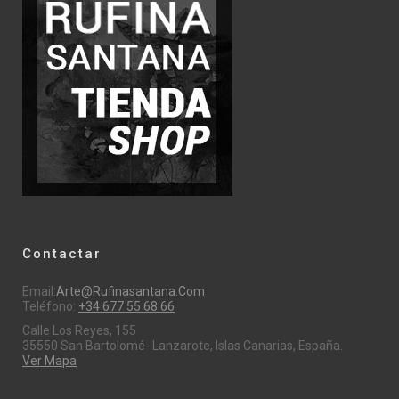
Contactar
Email:
Arte@rufinasantana.com
Teléfono:
+34 677 55 68 66
Calle Los Reyes, 155
35550 San Bartolomé- Lanzarote, Islas Canarias, España.
Ver Mapa