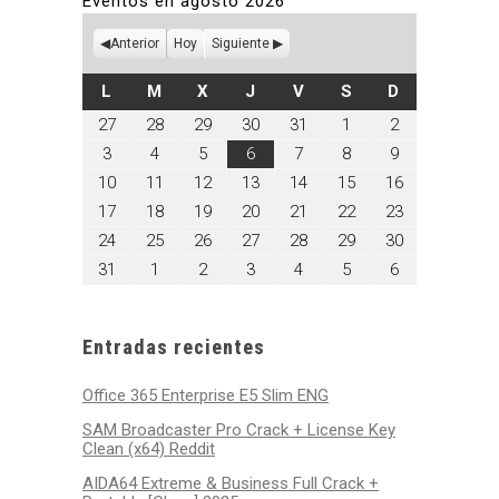
Eventos en agosto 2026
Anterior
Hoy
Siguiente
LUNES
MARTES
MIÉRCOLES
JUEVES
VIERNES
SÁBADO
DOMINGO
L
M
X
J
V
S
D
julio
julio
julio
julio
julio
agosto
agosto
27
28
29
30
31
1
2
27,
28,
29,
30,
31,
1,
2,
agosto
agosto
agosto
agosto
agosto
agosto
agosto
3
4
5
6
7
8
9
2026
2026
2026
2026
2026
2026
2026
3,
4,
5,
6,
7,
8,
9,
agosto
agosto
agosto
agosto
agosto
agosto
agosto
10
11
12
13
14
15
16
2026
2026
2026
2026
2026
2026
2026
10,
11,
12,
13,
14,
15,
16,
agosto
agosto
agosto
agosto
agosto
agosto
agosto
17
18
19
20
21
22
23
2026
2026
2026
2026
2026
2026
2026
17,
18,
19,
20,
21,
22,
23,
agosto
agosto
agosto
agosto
agosto
agosto
agosto
24
25
26
27
28
29
30
2026
2026
2026
2026
2026
2026
2026
24,
25,
26,
27,
28,
29,
30,
agosto
septiembre
septiembre
septiembre
septiembre
septiembre
septiembre
31
1
2
3
4
5
6
2026
2026
2026
2026
2026
2026
2026
31,
1,
2,
3,
4,
5,
6,
2026
2026
2026
2026
2026
2026
2026
Entradas recientes
Office 365 Enterprise E5 Slim ENG
SAM Broadcaster Pro Crack + License Key
Clean (x64) Reddit
AIDA64 Extreme & Business Full Crack +