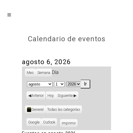
Calendario de eventos
agosto 6, 2026
Día
Mes
Semana
Mes
Día
Año
Anterior
Hoy
Siguiente
Categorías
General
Todas las categorías
Subscribe
Google
Subscribe
Outlook
Imprimir
Vistas
in
in