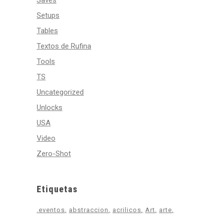
Saves
Setups
Tables
Textos de Rufina
Tools
TS
Uncategorized
Unlocks
USA
Video
Zero-Shot
Etiquetas
.eventos
abstraccion
acrilicos
Art
arte