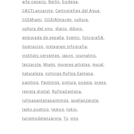
arte canario
Berlin
bodega
CACTLanzarote
Cartografias del Agua
CCEMiami
CICElAlmacén
cultura
cultura del vino
diario
dibujo
embajada de españa
Evento
fotografíA
ilustracion
instagram infografia
instituto cervantes
japon
journaling
lanzarote
Miami
mujeres artistas
mural
naturaleza
noticias Rufina Santana
painting
Paintings
pintura
poesia
press
revista digital
RufinaSantana
rufinasantanapaintings
spellanzarote
texto poetico
textos
tokio
turismodelanzarote
Tv
vino