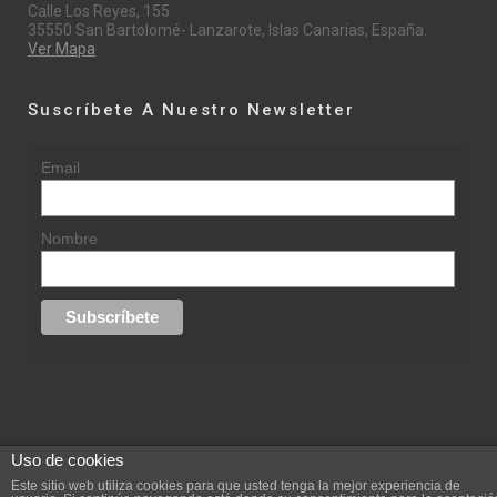
Calle Los Reyes, 155
35550 San Bartolomé- Lanzarote, Islas Canarias, España.
Ver Mapa
Suscríbete A Nuestro Newsletter
Email
Nombre
Uso de cookies
© 2015 rufinasantana.com
Este sitio web utiliza cookies para que usted tenga la mejor experiencia de