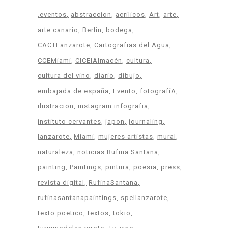
.eventos
abstraccion
acrilicos
Art
arte
arte canario
Berlin
bodega
CACTLanzarote
Cartografias del Agua
CCEMiami
CICElAlmacén
cultura
cultura del vino
diario
dibujo
embajada de españa
Evento
fotografíA
ilustracion
instagram infografia
instituto cervantes
japon
journaling
lanzarote
Miami
mujeres artistas
mural
naturaleza
noticias Rufina Santana
painting
Paintings
pintura
poesia
press
revista digital
RufinaSantana
rufinasantanapaintings
spellanzarote
texto poetico
textos
tokio