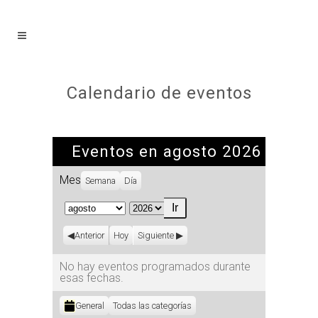
Calendario de eventos
Eventos en agosto 2026
Mes
Semana
Día
Mes
Año
Anterior
Hoy
Siguiente
No hay eventos programados durante
esas fechas.
Categorías
General
Todas las categorías