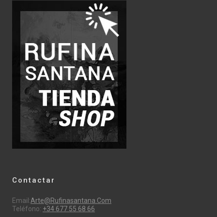
Contactar
Email:
Arte@rufinasantana.com
Teléfono:
+34 677 55 68 66