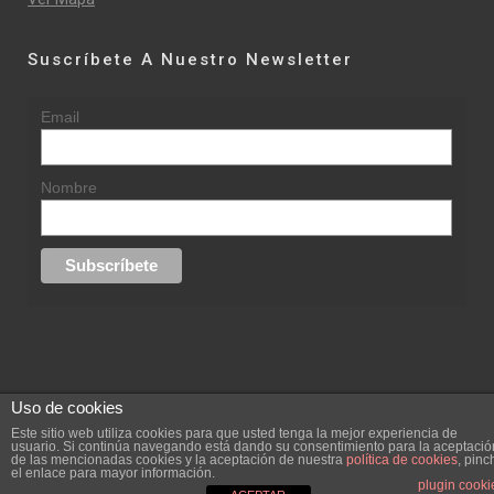
Suscríbete A Nuestro Newsletter
Email
Nombre
Uso de cookies
© 2015 rufinasantana.com
Este sitio web utiliza cookies para que usted tenga la mejor experiencia de
usuario. Si continúa navegando está dando su consentimiento para la aceptació
de las mencionadas cookies y la aceptación de nuestra
política de cookies
, pinc
replica rolex datejust
replica rolex day date
el enlace para mayor información.
Creada por
hugustudio.com
plugin cooki