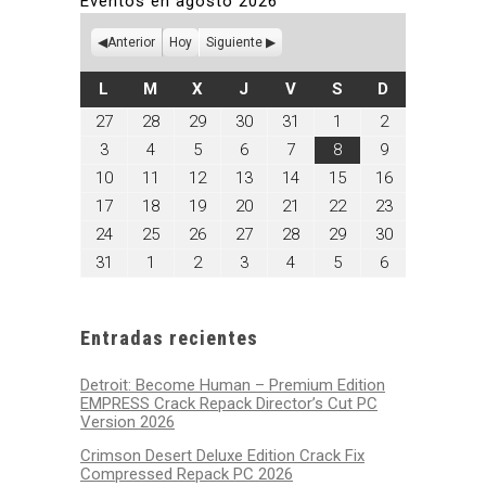
Eventos en agosto 2026
Anterior
Hoy
Siguiente
LUNES
MARTES
MIÉRCOLES
JUEVES
VIERNES
SÁBADO
DOMINGO
L
M
X
J
V
S
D
julio
julio
julio
julio
julio
agosto
agosto
27
28
29
30
31
1
2
27,
28,
29,
30,
31,
1,
2,
agosto
agosto
agosto
agosto
agosto
agosto
agosto
3
4
5
6
7
8
9
2026
2026
2026
2026
2026
2026
2026
3,
4,
5,
6,
7,
8,
9,
agosto
agosto
agosto
agosto
agosto
agosto
agosto
10
11
12
13
14
15
16
2026
2026
2026
2026
2026
2026
2026
10,
11,
12,
13,
14,
15,
16,
agosto
agosto
agosto
agosto
agosto
agosto
agosto
17
18
19
20
21
22
23
2026
2026
2026
2026
2026
2026
2026
17,
18,
19,
20,
21,
22,
23,
agosto
agosto
agosto
agosto
agosto
agosto
agosto
24
25
26
27
28
29
30
2026
2026
2026
2026
2026
2026
2026
24,
25,
26,
27,
28,
29,
30,
agosto
septiembre
septiembre
septiembre
septiembre
septiembre
septiembre
31
1
2
3
4
5
6
2026
2026
2026
2026
2026
2026
2026
31,
1,
2,
3,
4,
5,
6,
2026
2026
2026
2026
2026
2026
2026
Entradas recientes
Detroit: Become Human – Premium Edition
EMPRESS Crack Repack Director’s Cut PC
Version 2026
Crimson Desert Deluxe Edition Crack Fix
Compressed Repack PC 2026