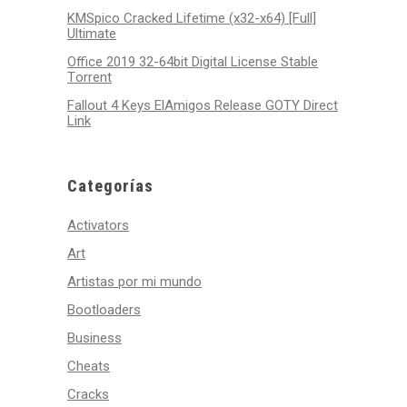
KMSpico Cracked Lifetime (x32-x64) [Full]
Ultimate
Office 2019 32-64bit Digital License Stable
Tоrrеnt
Fallout 4 Keys ElAmigos Release GOTY Direct
Link
Categorías
Activators
Art
Artistas por mi mundo
Bootloaders
Business
Cheats
Cracks