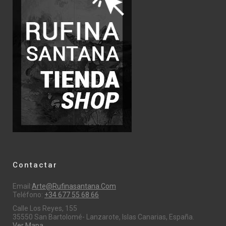
Contactar
Email:
Arte@rufinasantana.com
Teléfono:
+34 677 55 68 66
Calle Los Reyes, 155
35550 San Bartolomé- Lanzarote, Islas Canarias, España.
Ver Mapa