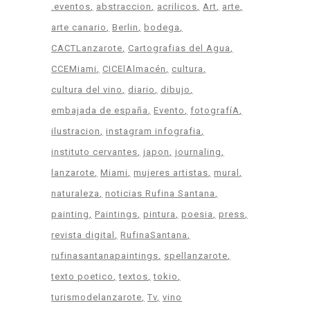
.eventos
abstraccion
acrilicos
Art
arte
arte canario
Berlin
bodega
CACTLanzarote
Cartografias del Agua
CCEMiami
CICElAlmacén
cultura
cultura del vino
diario
dibujo
embajada de españa
Evento
fotografíA
ilustracion
instagram infografia
instituto cervantes
japon
journaling
lanzarote
Miami
mujeres artistas
mural
naturaleza
noticias Rufina Santana
painting
Paintings
pintura
poesia
press
revista digital
RufinaSantana
rufinasantanapaintings
spellanzarote
texto poetico
textos
tokio
turismodelanzarote
Tv
vino