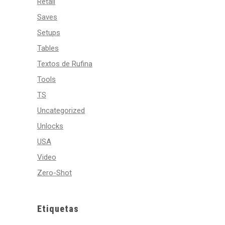
Retail
Saves
Setups
Tables
Textos de Rufina
Tools
TS
Uncategorized
Unlocks
USA
Video
Zero-Shot
Etiquetas