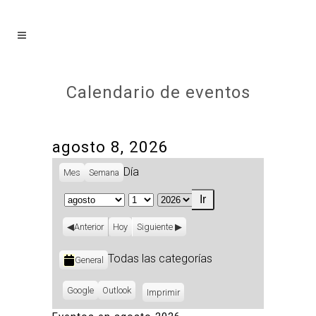
Calendario de eventos
agosto 8, 2026
Día
Mes
Semana
Mes
Día
Año
Anterior
Hoy
Siguiente
Categorías
Todas las categorías
General
Subscribe
Google
Subscribe
Outlook
Imprimir
Vistas
in
in