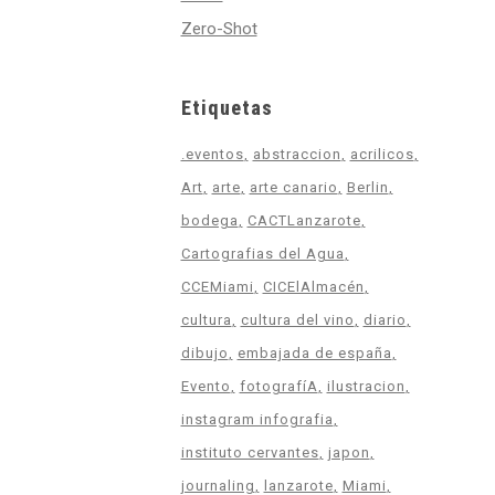
Zero-Shot
Etiquetas
.eventos
abstraccion
acrilicos
Art
arte
arte canario
Berlin
bodega
CACTLanzarote
Cartografias del Agua
CCEMiami
CICElAlmacén
cultura
cultura del vino
diario
dibujo
embajada de españa
Evento
fotografíA
ilustracion
instagram infografia
instituto cervantes
japon
journaling
lanzarote
Miami