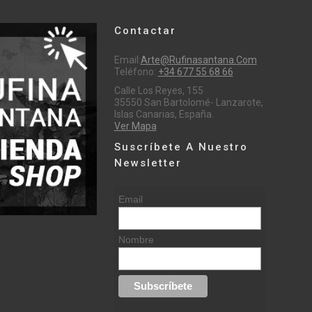
Contactar
Email:
Arte@rufinasantana.com
Teléfono:
+34 677 55 68 66
Calle Los Reyes, 155
35550 San Bartolomé- Lanzarote,
Islas Canarias, España.
Ver Mapa
Suscríbete A Nuestro
Newsletter
Email
Nombre