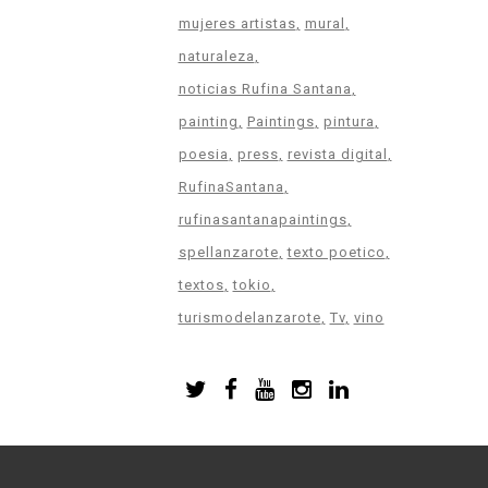
mujeres artistas
mural
naturaleza
noticias Rufina Santana
painting
Paintings
pintura
poesia
press
revista digital
RufinaSantana
rufinasantanapaintings
spellanzarote
texto poetico
textos
tokio
turismodelanzarote
Tv
vino