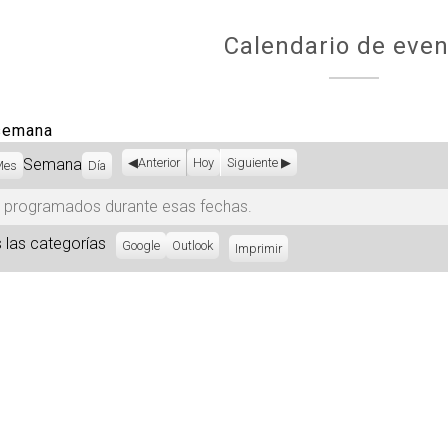
Calendario de even
 semana
Semana
Anterior
Hoy
Siguiente
Mes
Día
 programados durante esas fechas.
 las categorías
Subscribe
Google
Subscribe
Outlook
Imprimir
Vistas
in
in