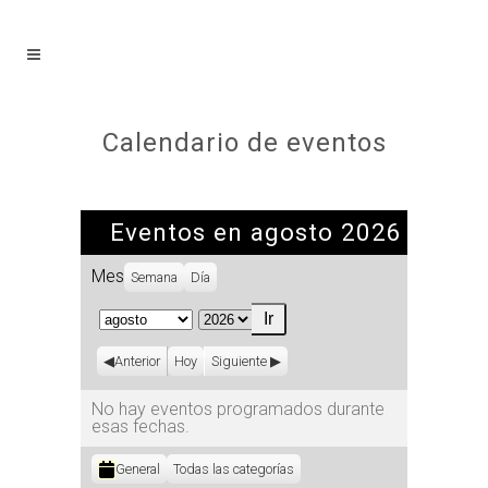
Calendario de eventos
Eventos en agosto 2026
Mes
Semana
Día
Mes
Año
Anterior
Hoy
Siguiente
No hay eventos programados durante
esas fechas.
Categorías
General
Todas las categorías