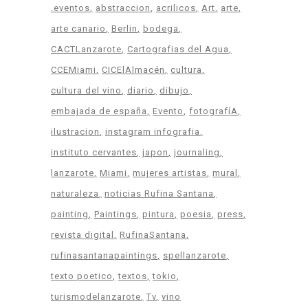
.eventos
abstraccion
acrilicos
Art
arte
arte canario
Berlin
bodega
CACTLanzarote
Cartografias del Agua
CCEMiami
CICElAlmacén
cultura
cultura del vino
diario
dibujo
embajada de españa
Evento
fotografíA
ilustracion
instagram infografia
instituto cervantes
japon
journaling
lanzarote
Miami
mujeres artistas
mural
naturaleza
noticias Rufina Santana
painting
Paintings
pintura
poesia
press
revista digital
RufinaSantana
rufinasantanapaintings
spellanzarote
texto poetico
textos
tokio
turismodelanzarote
Tv
vino