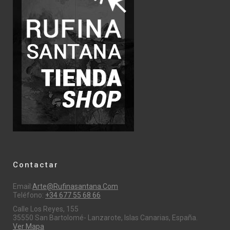
Contactar
Email:
Arte@rufinasantana.com
Teléfono:
+34 677 55 68 66
Calle Los Reyes, 155
35550 San Bartolomé- Lanzarote, Islas Canarias, España.
Ver Mapa