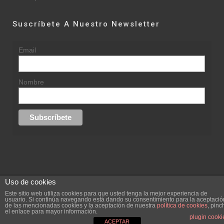
Suscríbete A Nuestro Newsletter
Email
Nombre
Uso de cookies
© 2015 rufinasantana.com
Este sitio web utiliza cookies para que usted tenga la mejor experiencia de
usuario. Si continúa navegando está dando su consentimiento para la aceptació
de las mencionadas cookies y la aceptación de nuestra
política de cookies
, pinc
replica rolex datejust
replica rolex day date
el enlace para mayor información.
Creada por
hugustudio.com
plugin cooki
ACEPTAR