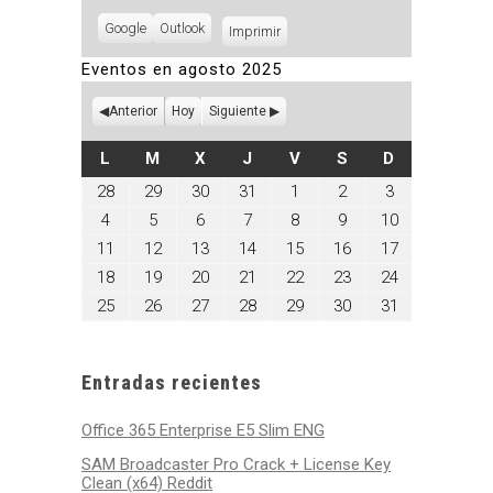
Subscribe
Google
Subscribe
Outlook
Imprimir
Vistas
in
in
Eventos en agosto 2025
Anterior
Hoy
Siguiente
LUNES
MARTES
MIÉRCOLES
JUEVES
VIERNES
SÁBADO
DOMINGO
L
M
X
J
V
S
D
julio
julio
julio
julio
agosto
agosto
agosto
28
29
30
31
1
2
3
28,
29,
30,
31,
1,
2,
3,
agosto
agosto
agosto
agosto
agosto
agosto
agosto
4
5
6
7
8
9
10
2025
2025
2025
2025
2025
2025
2025
4,
5,
6,
7,
8,
9,
10,
agosto
agosto
agosto
agosto
agosto
agosto
agosto
11
12
13
14
15
16
17
2025
2025
2025
2025
2025
2025
2025
11,
12,
13,
14,
15,
16,
17,
agosto
agosto
agosto
agosto
agosto
agosto
agosto
18
19
20
21
22
23
24
2025
2025
2025
2025
2025
2025
2025
18,
19,
20,
21,
22,
23,
24,
agosto
agosto
agosto
agosto
agosto
agosto
agosto
25
26
27
28
29
30
31
2025
2025
2025
2025
2025
2025
2025
25,
26,
27,
28,
29,
30,
31,
2025
2025
2025
2025
2025
2025
2025
Entradas recientes
Office 365 Enterprise E5 Slim ENG
SAM Broadcaster Pro Crack + License Key
Clean (x64) Reddit