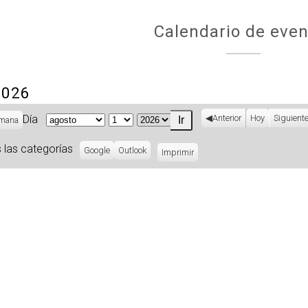
Calendario de even
2026
Día
Anterior
Hoy
Siguient
mana
Mes
Día
Año
 las categorías
Subscribe
Google
Subscribe
Outlook
Imprimir
Vistas
in
in