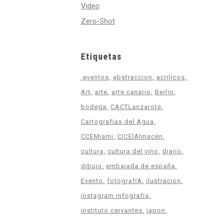
Video
Zero-Shot
Etiquetas
.eventos
abstraccion
acrilicos
Art
arte
arte canario
Berlin
bodega
CACTLanzarote
Cartografias del Agua
CCEMiami
CICElAlmacén
cultura
cultura del vino
diario
dibujo
embajada de españa
Evento
fotografíA
ilustracion
instagram infografia
instituto cervantes
japon