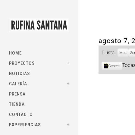
agosto 7, 
Ver
Lista
HOME
Mes
Se
como
PROYECTOS
Categorías
Todas
General
NOTICIAS
GALERÍA
PRENSA
TIENDA
CONTACTO
EXPERIENCIAS