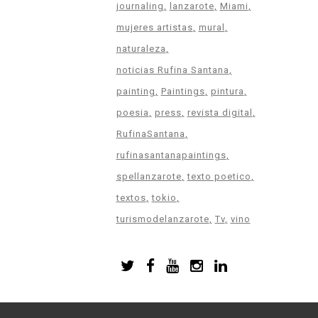
journaling
lanzarote
Miami
mujeres artistas
mural
naturaleza
noticias Rufina Santana
painting
Paintings
pintura
poesia
press
revista digital
RufinaSantana
rufinasantanapaintings
spellanzarote
texto poetico
textos
tokio
turismodelanzarote
Tv
vino