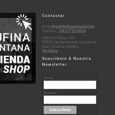
Contactar
Email:
Arte@rufinasantana.com
Teléfono:
+34 677 55 68 66
Calle Los Reyes, 155
35550 San Bartolomé- Lanzarote,
Islas Canarias, España.
Ver Mapa
Suscríbete A Nuestro
Newsletter
Email
Nombre