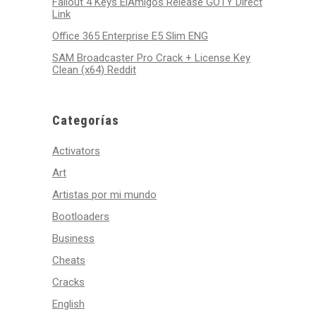
Fallout 4 Keys ElAmigos Release GOTY Direct
Link
Office 365 Enterprise E5 Slim ENG
SAM Broadcaster Pro Crack + License Key
Clean (x64) Reddit
Categorías
Activators
Art
Artistas por mi mundo
Bootloaders
Business
Cheats
Cracks
English