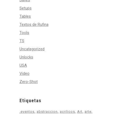
Saves
Setups
Tables
Textos de Rufina
Tools
TS
Uncategorized
Unlocks
USA
Video
Zero-Shot
Etiquetas
.eventos
abstraccion
acrilicos
Art
arte