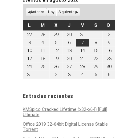
Eventos en agosto 2026
Anterior
Hoy
Siguiente
LUNES
MARTES
MIÉRCOLES
JUEVES
VIERNES
SÁBADO
DOMINGO
L
M
X
J
V
S
D
julio
julio
julio
julio
julio
agosto
agosto
27
28
29
30
31
1
2
27,
28,
29,
30,
31,
1,
2,
agosto
agosto
agosto
agosto
agosto
agosto
agosto
3
4
5
6
7
8
9
2026
2026
2026
2026
2026
2026
2026
3,
4,
5,
6,
7,
8,
9,
agosto
agosto
agosto
agosto
agosto
agosto
agosto
10
11
12
13
14
15
16
2026
2026
2026
2026
2026
2026
2026
10,
11,
12,
13,
14,
15,
16,
agosto
agosto
agosto
agosto
agosto
agosto
agosto
17
18
19
20
21
22
23
2026
2026
2026
2026
2026
2026
2026
17,
18,
19,
20,
21,
22,
23,
agosto
agosto
agosto
agosto
agosto
agosto
agosto
24
25
26
27
28
29
30
2026
2026
2026
2026
2026
2026
2026
24,
25,
26,
27,
28,
29,
30,
agosto
septiembre
septiembre
septiembre
septiembre
septiembre
septiembre
31
1
2
3
4
5
6
2026
2026
2026
2026
2026
2026
2026
31,
1,
2,
3,
4,
5,
6,
2026
2026
2026
2026
2026
2026
2026
Entradas recientes
KMSpico Cracked Lifetime (x32-x64) [Full]
Ultimate
Office 2019 32-64bit Digital License Stable
Tоrrеnt