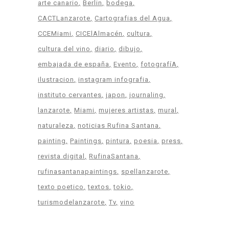
arte canario
Berlin
bodega
CACTLanzarote
Cartografias del Agua
CCEMiami
CICElAlmacén
cultura
cultura del vino
diario
dibujo
embajada de españa
Evento
fotografíA
ilustracion
instagram infografia
instituto cervantes
japon
journaling
lanzarote
Miami
mujeres artistas
mural
naturaleza
noticias Rufina Santana
painting
Paintings
pintura
poesia
press
revista digital
RufinaSantana
rufinasantanapaintings
spellanzarote
texto poetico
textos
tokio
turismodelanzarote
Tv
vino