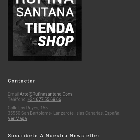
Contactar
Email:
Arte@rufinasantana.com
Teléfono:
+34 677 55 68 66
Calle Los Reyes, 155
35550 San Bartolomé- Lanzarote, Islas Canarias, España.
Ver Mapa
Suscríbete A Nuestro Newsletter