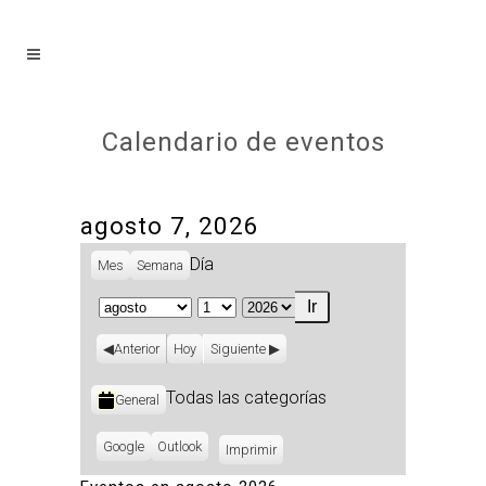
Calendario de eventos
agosto 7, 2026
Día
Mes
Semana
Mes
Día
Año
Anterior
Hoy
Siguiente
Categorías
Todas las categorías
General
Subscribe
Google
Subscribe
Outlook
Imprimir
Vistas
in
in