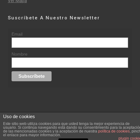
Ver Mapa
Suscríbete A Nuestro Newsletter
Email
Nombre
Uso de cookies
© 2015 rufinasantana.com
Este sitio web utiliza cookies para que usted tenga la mejor experiencia de
usuario. Si continúa navegando está dando su consentimiento para la aceptació
de las mencionadas cookies y la aceptación de nuestra
política de cookies
, pinc
replica rolex datejust
replica rolex day date
el enlace para mayor información.
Creada por
hugustudio.com
plugin cooki