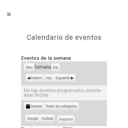
Calendario de eventos
Eventos de la semana
Semana
Mes
Día
Anterior
Hoy
Siguiente
No hay eventos programados durante
esas fechas.
Categorías
General
Todas las categorías
Subscribe
Google
Subscribe
Outlook
Imprimir
Vistas
in
in