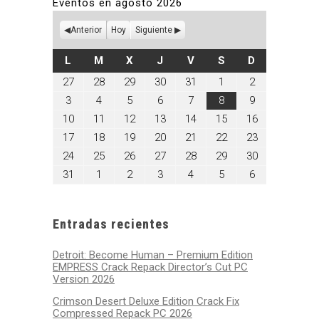
Eventos en agosto 2026
Anterior
Hoy
Siguiente
LUNES
MARTES
MIÉRCOLES
JUEVES
VIERNES
SÁBADO
DOMINGO
L
M
X
J
V
S
D
julio
julio
julio
julio
julio
agosto
agosto
27
28
29
30
31
1
2
27,
28,
29,
30,
31,
1,
2,
agosto
agosto
agosto
agosto
agosto
agosto
agosto
3
4
5
6
7
8
9
2026
2026
2026
2026
2026
2026
2026
3,
4,
5,
6,
7,
8,
9,
agosto
agosto
agosto
agosto
agosto
agosto
agosto
10
11
12
13
14
15
16
2026
2026
2026
2026
2026
2026
2026
10,
11,
12,
13,
14,
15,
16,
agosto
agosto
agosto
agosto
agosto
agosto
agosto
17
18
19
20
21
22
23
2026
2026
2026
2026
2026
2026
2026
17,
18,
19,
20,
21,
22,
23,
agosto
agosto
agosto
agosto
agosto
agosto
agosto
24
25
26
27
28
29
30
2026
2026
2026
2026
2026
2026
2026
24,
25,
26,
27,
28,
29,
30,
agosto
septiembre
septiembre
septiembre
septiembre
septiembre
septiembre
31
1
2
3
4
5
6
2026
2026
2026
2026
2026
2026
2026
31,
1,
2,
3,
4,
5,
6,
2026
2026
2026
2026
2026
2026
2026
Entradas recientes
Detroit: Become Human – Premium Edition
EMPRESS Crack Repack Director’s Cut PC
Version 2026
Crimson Desert Deluxe Edition Crack Fix
Compressed Repack PC 2026