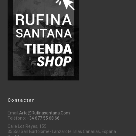
Contactar
Email:
Arte@rufinasantana.com
Teléfono:
+34 677 55 68 66
Calle Los Reyes, 155
35550 San Bartolomé- Lanzarote, Islas Canarias, España.