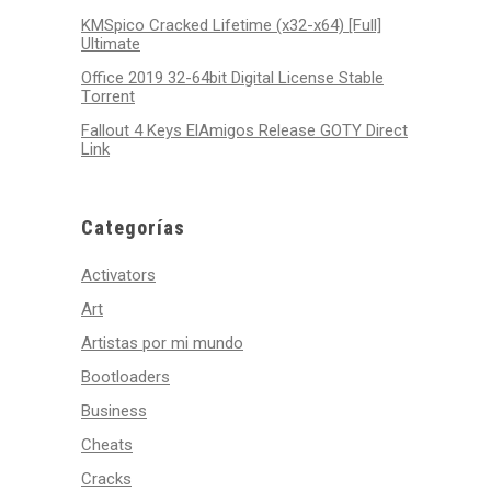
KMSpico Cracked Lifetime (x32-x64) [Full]
Ultimate
Office 2019 32-64bit Digital License Stable
Tоrrеnt
Fallout 4 Keys ElAmigos Release GOTY Direct
Link
Categorías
Activators
Art
Artistas por mi mundo
Bootloaders
Business
Cheats
Cracks