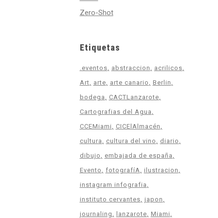
Zero-Shot
Etiquetas
.eventos
abstraccion
acrilicos
Art
arte
arte canario
Berlin
bodega
CACTLanzarote
Cartografias del Agua
CCEMiami
CICElAlmacén
cultura
cultura del vino
diario
dibujo
embajada de españa
Evento
fotografíA
ilustracion
instagram infografia
instituto cervantes
japon
journaling
lanzarote
Miami