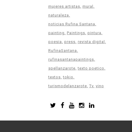
mujeres artistas
mural
naturaleza
noticias Rufina Santana
painting
Paintings
pintura
poesia
press
revista digital
RufinaSantana
rufinasantanapaintings
spellanzarote
texto poetico
textos
tokio
turismodelanzarote
Tv
vino