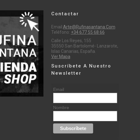
Contactar
Email:
Arte@rufinasantana.com
Teléfono:
+34 677 55 68 66
Calle Los Reyes, 155
35550 San Bartolomé- Lanzarote,
Islas Canarias, España.
Ver Mapa
Suscríbete A Nuestro
Newsletter
Email
Nombre