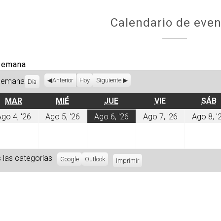
Calendario de even
 semana
Semana
Anterior
Hoy
Siguiente
Día
MARTES
MIÉRCOLES
JUEVES
VIERNES
MAR
MIÉ
JUE
VIE
SÁB
sto
agosto
agosto
agosto
agosto
go 4, '26
Ago 5, '26
Ago 6, '26
Ago 7, '26
Ago 8, '
4,
5,
6,
7,
6
2026
2026
2026
2026
 las categorías
Subscribe
Google
Subscribe
Outlook
Imprimir
Vistas
in
in