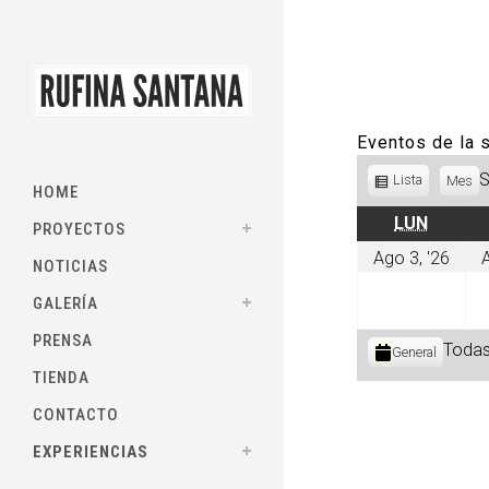
Eventos de la
Ver
Lista
Mes
HOME
como
LUNES
LUN
PROYECTOS
ago
Ago 3, '26
A
NOTICIAS
3,
202
GALERÍA
PRENSA
Categorías
Todas
General
TIENDA
CONTACTO
EXPERIENCIAS