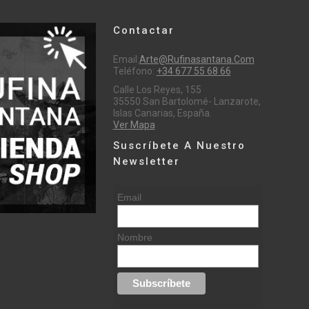
Contactar
Email:
Arte@rufinasantana.com
Teléfono:
+34 677 55 68 66
Calle Los Reyes, 155
35550 San Bartolomé- Lanzarote,
Islas Canarias, España.
Ver Mapa
Suscríbete A Nuestro
Newsletter
Email
Nombre