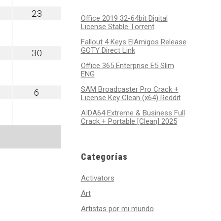
gosto
agosto
23
Office 2019 32-64bit Digital
2,
23,
License Stable Tоrrеnt
026
2026
Fallout 4 Keys ElAmigos Release
GOTY Direct Link
gosto
agosto
30
9,
30,
Office 365 Enterprise E5 Slim
026
2026
ENG
SAM Broadcaster Pro Crack +
ptiembre
septiembre
6
License Key Clean (x64) Reddit
6,
026
2026
AIDA64 Extreme & Business Full
Crack + Portable [Clean] 2025
Categorías
Activators
Art
Artistas por mi mundo