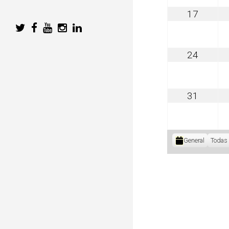
agosto
17
17,
2026
agosto
24
24,
2026
agosto
31
31,
2026
Categorías
General
Todas 