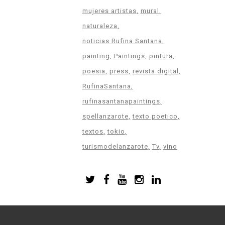
mujeres artistas
mural
naturaleza
noticias Rufina Santana
painting
Paintings
pintura
poesia
press
revista digital
RufinaSantana
rufinasantanapaintings
spellanzarote
texto poetico
textos
tokio
turismodelanzarote
Tv
vino