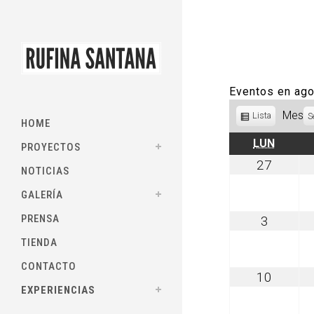
Eventos en ag
Mes
Ver
Lista
S
HOME
como
LUNES
LUN
PROYECTOS
julio
27
NOTICIAS
27,
2026
GALERÍA
PRENSA
agosto
3
3,
TIENDA
2026
CONTACTO
agosto
10
10,
EXPERIENCIAS
2026