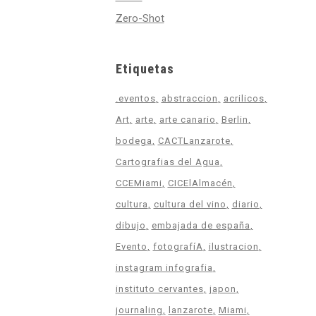
Zero-Shot
Etiquetas
.eventos
abstraccion
acrilicos
Art
arte
arte canario
Berlin
bodega
CACTLanzarote
Cartografias del Agua
CCEMiami
CICElAlmacén
cultura
cultura del vino
diario
dibujo
embajada de españa
Evento
fotografíA
ilustracion
instagram infografia
instituto cervantes
japon
journaling
lanzarote
Miami