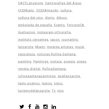
CACTLanzarote
Cartografias del Agua
CCEMiami
CICElAlmacén
cultura
cultura del vino
diario
dibujo
embajada de españa
Evento
fotografíA
ilustracion
instagram infografia
instituto cervantes
japon
journaling
lanzarote
Miami
mujeres artistas
mural
naturaleza
noticias Rufina Santana
painting
Paintings
pintura
poesia
press
revista digital
RufinaSantana
rufinasantanapaintings
spellanzarote
texto poetico
textos
tokio
turismodelanzarote
Tv
vino