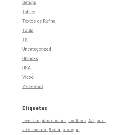
Setups
Tables
Textos de Rufina
Tools
TS
Uncategorized
Unlocks
USA
Video
Zero-Shot
Etiquetas
.eventos
abstraccion
acrilicos
Art
arte
arte canario
Berlin
bodega