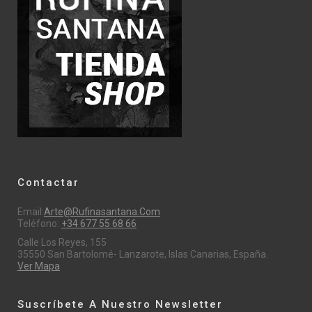
Contactar
Email:
Arte@rufinasantana.com
Teléfono:
+34 677 55 68 66
Calle Los Reyes, 155
35550 San Bartolomé- Lanzarote, Islas Canarias, España.
Ver Mapa
Suscríbete A Nuestro Newsletter