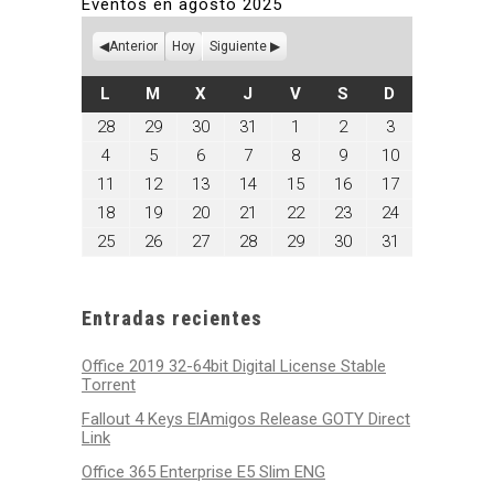
Eventos en agosto 2025
Anterior
Hoy
Siguiente
LUNES
MARTES
MIÉRCOLES
JUEVES
VIERNES
SÁBADO
DOMINGO
L
M
X
J
V
S
D
julio
julio
julio
julio
agosto
agosto
agosto
28
29
30
31
1
2
3
28,
29,
30,
31,
1,
2,
3,
agosto
agosto
agosto
agosto
agosto
agosto
agosto
4
5
6
7
8
9
10
2025
2025
2025
2025
2025
2025
2025
4,
5,
6,
7,
8,
9,
10,
agosto
agosto
agosto
agosto
agosto
agosto
agosto
11
12
13
14
15
16
17
2025
2025
2025
2025
2025
2025
2025
11,
12,
13,
14,
15,
16,
17,
agosto
agosto
agosto
agosto
agosto
agosto
agosto
18
19
20
21
22
23
24
2025
2025
2025
2025
2025
2025
2025
18,
19,
20,
21,
22,
23,
24,
agosto
agosto
agosto
agosto
agosto
agosto
agosto
25
26
27
28
29
30
31
2025
2025
2025
2025
2025
2025
2025
25,
26,
27,
28,
29,
30,
31,
2025
2025
2025
2025
2025
2025
2025
Entradas recientes
Office 2019 32-64bit Digital License Stable
Tоrrеnt
Fallout 4 Keys ElAmigos Release GOTY Direct
Link
Office 365 Enterprise E5 Slim ENG