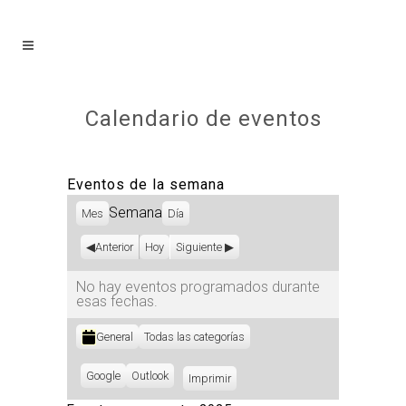
Calendario de eventos
Eventos de la semana
Semana
Mes
Día
Anterior
Hoy
Siguiente
No hay eventos programados durante
esas fechas.
Categorías
General
Todas las categorías
Subscribe
Google
Subscribe
Outlook
Imprimir
Vistas
in
in