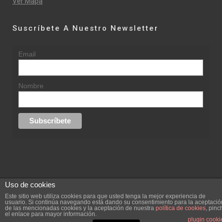
Ver Mapa
Suscríbete A Nuestro Newsletter
Email
Nombre
Uso de cookies
© 2015 rufinasantana.com
Este sitio web utiliza cookies para que usted tenga la mejor experiencia de
usuario. Si continúa navegando está dando su consentimiento para la aceptació
de las mencionadas cookies y la aceptación de nuestra
política de cookies
, pinc
replica rolex datejust
replica rolex day date
el enlace para mayor información.
Creada por
hugustudio.com
plugin cooki