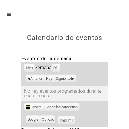
Calendario de eventos
Eventos de la semana
Semana
Mes
Día
Anterior
Hoy
Siguiente
No hay eventos programados durante
esas fechas.
Categorías
General
Todas las categorías
Subscribe
Google
Subscribe
Outlook
Imprimir
Vistas
in
in