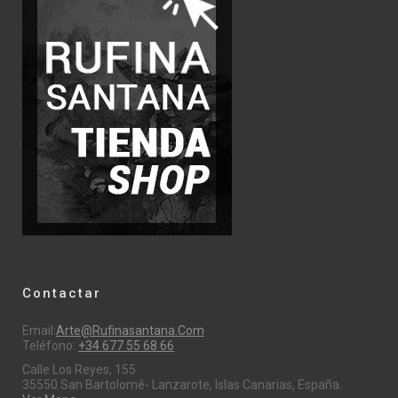
Contactar
Email:
Arte@rufinasantana.com
Teléfono:
+34 677 55 68 66
Calle Los Reyes, 155
35550 San Bartolomé- Lanzarote, Islas Canarias, España.