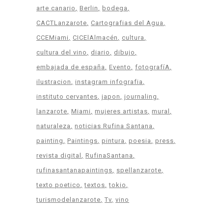
arte canario
Berlin
bodega
CACTLanzarote
Cartografias del Agua
CCEMiami
CICElAlmacén
cultura
cultura del vino
diario
dibujo
embajada de españa
Evento
fotografíA
ilustracion
instagram infografia
instituto cervantes
japon
journaling
lanzarote
Miami
mujeres artistas
mural
naturaleza
noticias Rufina Santana
painting
Paintings
pintura
poesia
press
revista digital
RufinaSantana
rufinasantanapaintings
spellanzarote
texto poetico
textos
tokio
turismodelanzarote
Tv
vino