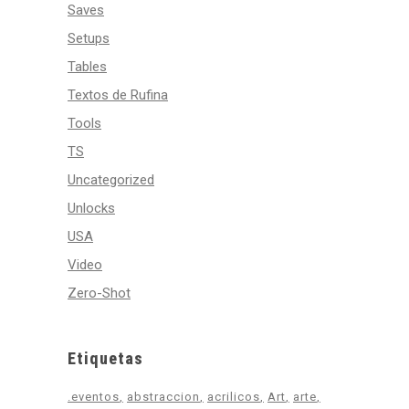
Saves
Setups
Tables
Textos de Rufina
Tools
TS
Uncategorized
Unlocks
USA
Video
Zero-Shot
Etiquetas
.eventos
abstraccion
acrilicos
Art
arte