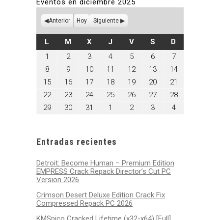
Eventos en diciembre 2025
Anterior
Hoy
Siguiente
LUNES
MARTES
MIÉRCOLES
JUEVES
VIERNES
SÁBADO
DOMINGO
L
M
X
J
V
S
D
diciembre
diciembre
diciembre
diciembre
diciembre
diciembre
diciembre
1
2
3
4
5
6
7
1,
2,
3,
4,
5,
6,
7,
diciembre
diciembre
diciembre
diciembre
diciembre
diciembre
diciembre
8
9
10
11
12
13
14
2025
2025
2025
2025
2025
2025
2025
8,
9,
10,
11,
12,
13,
14,
diciembre
diciembre
diciembre
diciembre
diciembre
diciembre
diciembre
15
16
17
18
19
20
21
2025
2025
2025
2025
2025
2025
2025
15,
16,
17,
18,
19,
20,
21,
diciembre
diciembre
diciembre
diciembre
diciembre
diciembre
diciembre
22
23
24
25
26
27
28
2025
2025
2025
2025
2025
2025
2025
22,
23,
24,
25,
26,
27,
28,
diciembre
diciembre
diciembre
enero
enero
enero
enero
29
30
31
1
2
3
4
2025
2025
2025
2025
2025
2025
2025
29,
30,
31,
1,
2,
3,
4,
2025
2025
2025
2026
2026
2026
2026
Entradas recientes
Detroit: Become Human – Premium Edition
EMPRESS Crack Repack Director’s Cut PC
Version 2026
Crimson Desert Deluxe Edition Crack Fix
Compressed Repack PC 2026
KMSpico Cracked Lifetime (x32-x64) [Full]