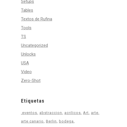
Setups
Tables
Textos de Rufina
Tools
TS
Uncategorized
Unlocks
USA
Video
Zero-Shot
Etiquetas
.eventos
abstraccion
acrilicos
Art
arte
arte canario
Berlin
bodega