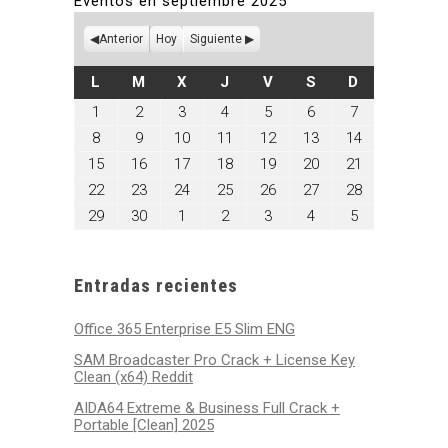
Eventos en septiembre 2025
Anterior
Hoy
Siguiente
LUNES
MARTES
MIÉRCOLES
JUEVES
VIERNES
SÁBADO
DOMINGO
L
M
X
J
V
S
D
septiembre
septiembre
septiembre
septiembre
septiembre
septiembre
septiembre
1
2
3
4
5
6
7
1,
2,
3,
4,
5,
6,
7,
septiembre
septiembre
septiembre
septiembre
septiembre
septiembre
septiembre
8
9
10
11
12
13
14
2025
2025
2025
2025
2025
2025
2025
8,
9,
10,
11,
12,
13,
14,
septiembre
septiembre
septiembre
septiembre
septiembre
septiembre
septiembre
15
16
17
18
19
20
21
2025
2025
2025
2025
2025
2025
2025
15,
16,
17,
18,
19,
20,
21,
septiembre
septiembre
septiembre
septiembre
septiembre
septiembre
septiembre
22
23
24
25
26
27
28
2025
2025
2025
2025
2025
2025
2025
22,
23,
24,
25,
26,
27,
28,
septiembre
septiembre
octubre
octubre
octubre
octubre
octubre
29
30
1
2
3
4
5
2025
2025
2025
2025
2025
2025
2025
29,
30,
1,
2,
3,
4,
5,
2025
2025
2025
2025
2025
2025
2025
Entradas recientes
Office 365 Enterprise E5 Slim ENG
SAM Broadcaster Pro Crack + License Key
Clean (x64) Reddit
AIDA64 Extreme & Business Full Crack +
Portable [Clean] 2025