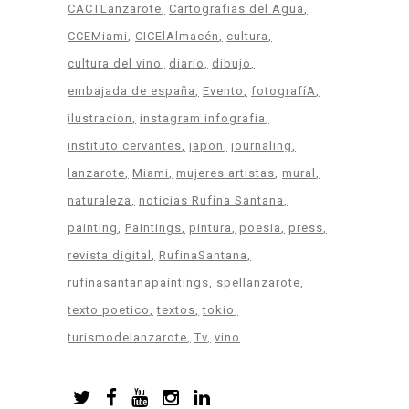
CACTLanzarote
Cartografias del Agua
CCEMiami
CICElAlmacén
cultura
cultura del vino
diario
dibujo
embajada de españa
Evento
fotografíA
ilustracion
instagram infografia
instituto cervantes
japon
journaling
lanzarote
Miami
mujeres artistas
mural
naturaleza
noticias Rufina Santana
painting
Paintings
pintura
poesia
press
revista digital
RufinaSantana
rufinasantanapaintings
spellanzarote
texto poetico
textos
tokio
turismodelanzarote
Tv
vino