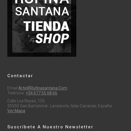
Contactar
Email:
Arte@rufinasantana.com
Teléfono:
+34 677 55 68 66
Calle Los Reyes, 155
35550 San Bartolomé- Lanzarote, Islas Canarias, España.
Ver Mapa
Suscríbete A Nuestro Newsletter