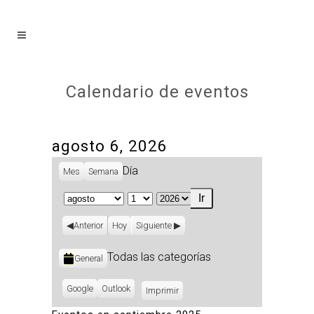
Calendario de eventos
agosto 6, 2026
Día
Mes
Semana
Mes
Día
Año
Anterior
Hoy
Siguiente
Categorías
Todas las categorías
General
Subscribe
Google
Subscribe
Outlook
Imprimir
Vistas
in
in