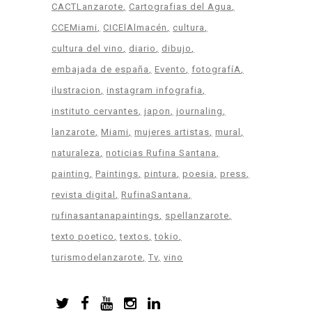
CACTLanzarote
Cartografias del Agua
CCEMiami
CICElAlmacén
cultura
cultura del vino
diario
dibujo
embajada de españa
Evento
fotografíA
ilustracion
instagram infografia
instituto cervantes
japon
journaling
lanzarote
Miami
mujeres artistas
mural
naturaleza
noticias Rufina Santana
painting
Paintings
pintura
poesia
press
revista digital
RufinaSantana
rufinasantanapaintings
spellanzarote
texto poetico
textos
tokio
turismodelanzarote
Tv
vino