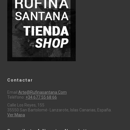
Contactar
Email:
Arte@rufinasantana.com
Teléfono:
+34 677 55 68 66
Calle Los Reyes, 155
35550 San Bartolomé- Lanzarote, Islas Canarias, España.
Ver Mapa