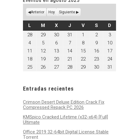
Eventos en agosto 2025
Anterior
Hoy
Siguiente
LUNES
MARTES
MIÉRCOLES
JUEVES
VIERNES
SÁBADO
DOMINGO
L
M
X
J
V
S
D
julio
julio
julio
julio
agosto
agosto
agosto
28
29
30
31
1
2
3
28,
29,
30,
31,
1,
2,
3,
agosto
agosto
agosto
agosto
agosto
agosto
agosto
4
5
6
7
8
9
10
2025
2025
2025
2025
2025
2025
2025
4,
5,
6,
7,
8,
9,
10,
agosto
agosto
agosto
agosto
agosto
agosto
agosto
11
12
13
14
15
16
17
2025
2025
2025
2025
2025
2025
2025
11,
12,
13,
14,
15,
16,
17,
agosto
agosto
agosto
agosto
agosto
agosto
agosto
18
19
20
21
22
23
24
2025
2025
2025
2025
2025
2025
2025
18,
19,
20,
21,
22,
23,
24,
agosto
agosto
agosto
agosto
agosto
agosto
agosto
25
26
27
28
29
30
31
2025
2025
2025
2025
2025
2025
2025
25,
26,
27,
28,
29,
30,
31,
2025
2025
2025
2025
2025
2025
2025
Entradas recientes
Crimson Desert Deluxe Edition Crack Fix
Compressed Repack PC 2026
KMSpico Cracked Lifetime (x32-x64) [Full]
Ultimate
Office 2019 32-64bit Digital License Stable
Tоrrеnt