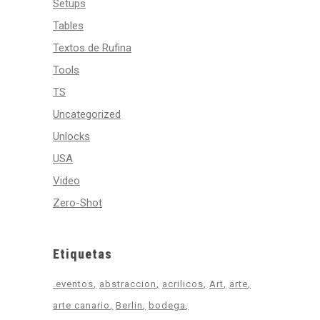
Setups
Tables
Textos de Rufina
Tools
TS
Uncategorized
Unlocks
USA
Video
Zero-Shot
Etiquetas
.eventos
abstraccion
acrilicos
Art
arte
arte canario
Berlin
bodega