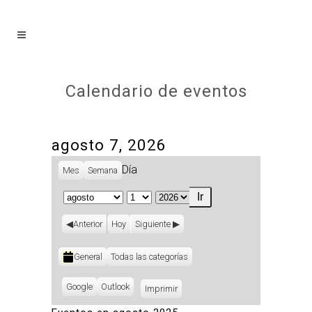
Calendario de eventos
agosto 7, 2026
Día
Mes
Semana
Mes
Día
Año
Anterior
Hoy
Siguiente
Categorías
General
Todas las categorías
Subscribe
Google
Subscribe
Outlook
Imprimir
Vistas
in
in