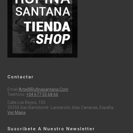
Contactar
Email:
Arte@rufinasantana.com
Teléfono:
+34 677 55 68 66
Calle Los Reyes, 155
35550 San Bartolomé- Lanzarote, Islas Canarias, España.
Ver Mapa
Suscríbete A Nuestro Newsletter