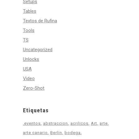
Setups
Tables
Textos de Rufina
Tools
TS
Uncategorized
Unlocks
USA
Video
Zero-Shot
Etiquetas
.eventos
abstraccion
acrilicos
Art
arte
arte canario
Berlin
bodega