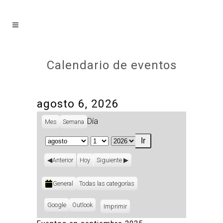
Calendario de eventos
agosto 6, 2026
Día
Mes
Semana
Mes
Día
Año
Anterior
Hoy
Siguiente
Categorías
General
Todas las categorías
Subscribe
Google
Subscribe
Outlook
Imprimir
Vistas
in
in