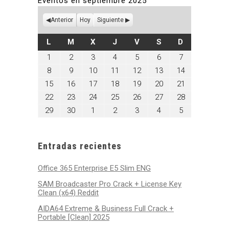
Eventos en septiembre 2025
Anterior
Hoy
Siguiente
LUNES
MARTES
MIÉRCOLES
JUEVES
VIERNES
SÁBADO
DOMINGO
L
M
X
J
V
S
D
septiembre
septiembre
septiembre
septiembre
septiembre
septiembre
septiembre
1
2
3
4
5
6
7
1,
2,
3,
4,
5,
6,
7,
septiembre
septiembre
septiembre
septiembre
septiembre
septiembre
septiembre
8
9
10
11
12
13
14
2025
2025
2025
2025
2025
2025
2025
8,
9,
10,
11,
12,
13,
14,
septiembre
septiembre
septiembre
septiembre
septiembre
septiembre
septiembre
15
16
17
18
19
20
21
2025
2025
2025
2025
2025
2025
2025
15,
16,
17,
18,
19,
20,
21,
septiembre
septiembre
septiembre
septiembre
septiembre
septiembre
septiembre
22
23
24
25
26
27
28
2025
2025
2025
2025
2025
2025
2025
22,
23,
24,
25,
26,
27,
28,
septiembre
septiembre
octubre
octubre
octubre
octubre
octubre
29
30
1
2
3
4
5
2025
2025
2025
2025
2025
2025
2025
29,
30,
1,
2,
3,
4,
5,
2025
2025
2025
2025
2025
2025
2025
Entradas recientes
Office 365 Enterprise E5 Slim ENG
SAM Broadcaster Pro Crack + License Key
Clean (x64) Reddit
AIDA64 Extreme & Business Full Crack +
Portable [Clean] 2025