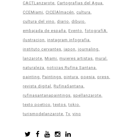
CACTLanzarote
Cartografias del Agua
CCEMiami
CICElAlmacén
cultura
cultura del vino
diario
dibujo
embajada de españa
Evento
fotografíA
ilustracion
instagram infografia
instituto cervantes
japon
journaling
lanzarote
Miami
mujeres artistas
mural
naturaleza
noticias Rufina Santana
painting
Paintings
pintura
poesia
press
revista digital
RufinaSantana
rufinasantanapaintings
spellanzarote
texto poetico
textos
tokio
turismodelanzarote
Tv
vino