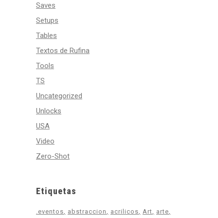
Saves
Setups
Tables
Textos de Rufina
Tools
TS
Uncategorized
Unlocks
USA
Video
Zero-Shot
Etiquetas
.eventos
abstraccion
acrilicos
Art
arte