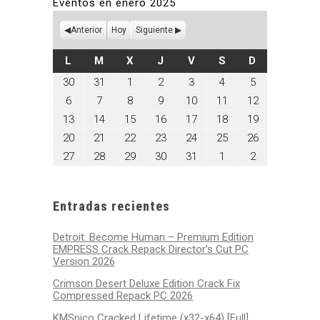
Eventos en enero 2025
Anterior
Hoy
Siguiente
LUNES
MARTES
MIÉRCOLES
JUEVES
VIERNES
SÁBADO
DOMINGO
L
M
X
J
V
S
D
diciembre
diciembre
enero
enero
enero
enero
enero
30
31
1
2
3
4
5
30,
31,
1,
2,
3,
4,
5,
enero
enero
enero
enero
enero
enero
enero
6
7
8
9
10
11
12
2024
2024
2025
2025
2025
2025
2025
6,
7,
8,
9,
10,
11,
12,
enero
enero
enero
enero
enero
enero
enero
13
14
15
16
17
18
19
2025
2025
2025
2025
2025
2025
2025
13,
14,
15,
16,
17,
18,
19,
enero
enero
enero
enero
enero
enero
enero
20
21
22
23
24
25
26
2025
2025
2025
2025
2025
2025
2025
20,
21,
22,
23,
24,
25,
26,
enero
enero
enero
enero
enero
febrero
febrero
27
28
29
30
31
1
2
2025
2025
2025
2025
2025
2025
2025
27,
28,
29,
30,
31,
1,
2,
2025
2025
2025
2025
2025
2025
2025
Entradas recientes
Detroit: Become Human – Premium Edition
EMPRESS Crack Repack Director’s Cut PC
Version 2026
Crimson Desert Deluxe Edition Crack Fix
Compressed Repack PC 2026
KMSpico Cracked Lifetime (x32-x64) [Full]