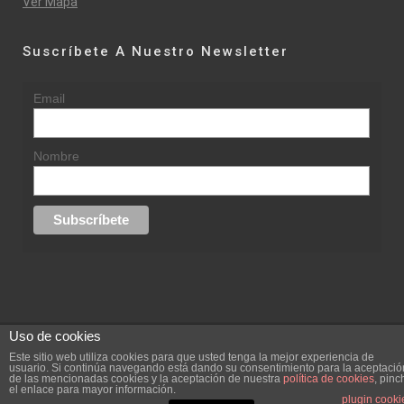
Ver Mapa
Suscríbete A Nuestro Newsletter
Email
Nombre
Uso de cookies
© 2015 rufinasantana.com
Este sitio web utiliza cookies para que usted tenga la mejor experiencia de
usuario. Si continúa navegando está dando su consentimiento para la aceptació
de las mencionadas cookies y la aceptación de nuestra
política de cookies
, pinc
replica rolex datejust
replica rolex day date
el enlace para mayor información.
Creada por
hugustudio.com
plugin cooki