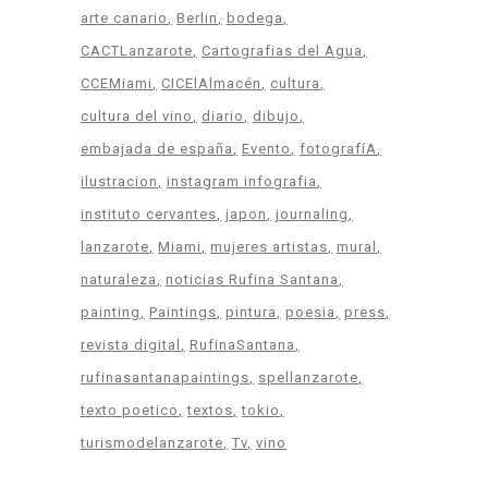
arte canario
Berlin
bodega
CACTLanzarote
Cartografias del Agua
CCEMiami
CICElAlmacén
cultura
cultura del vino
diario
dibujo
embajada de españa
Evento
fotografíA
ilustracion
instagram infografia
instituto cervantes
japon
journaling
lanzarote
Miami
mujeres artistas
mural
naturaleza
noticias Rufina Santana
painting
Paintings
pintura
poesia
press
revista digital
RufinaSantana
rufinasantanapaintings
spellanzarote
texto poetico
textos
tokio
turismodelanzarote
Tv
vino