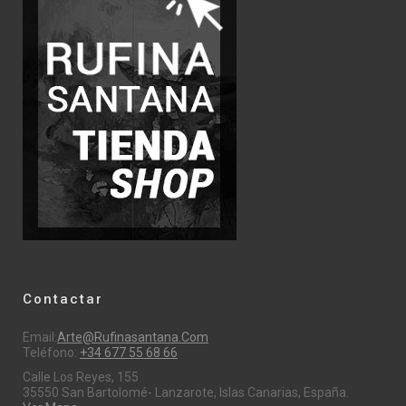
Contactar
Email:
Arte@rufinasantana.com
Teléfono:
+34 677 55 68 66
Calle Los Reyes, 155
35550 San Bartolomé- Lanzarote, Islas Canarias, España.