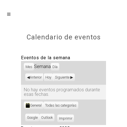
Calendario de eventos
Eventos de la semana
Semana
Mes
Día
Anterior
Hoy
Siguiente
No hay eventos programados durante
esas fechas.
Categorías
General
Todas las categorías
Subscribe
Google
Subscribe
Outlook
Imprimir
Vistas
in
in