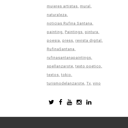
mujeres artistas
mural
naturaleza
noticias Rufina Santana
painting
Paintings
pintura
poesia
press
revista digital
RufinaSantana
rufinasantanapaintings
spellanzarote
texto poetico
textos
tokio
turismodelanzarote
Tv
vino