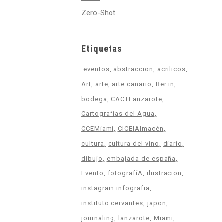
Zero-Shot
Etiquetas
.eventos
abstraccion
acrilicos
Art
arte
arte canario
Berlin
bodega
CACTLanzarote
Cartografias del Agua
CCEMiami
CICElAlmacén
cultura
cultura del vino
diario
dibujo
embajada de españa
Evento
fotografíA
ilustracion
instagram infografia
instituto cervantes
japon
journaling
lanzarote
Miami