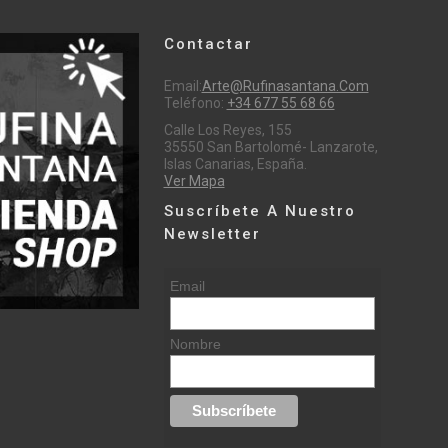
Contactar
Email:
Arte@rufinasantana.com
Teléfono:
+34 677 55 68 66
Calle Los Reyes, 155
35550 San Bartolomé- Lanzarote,
Islas Canarias, España.
Ver Mapa
Suscríbete A Nuestro
Newsletter
Email
Nombre