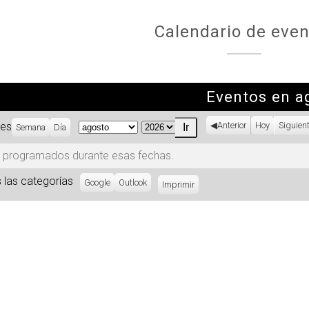
Calendario de even
Eventos en a
es
Anterior
Hoy
Siguien
Semana
Día
Mes
Año
 programados durante esas fechas.
 las categorías
Subscribe
Google
Subscribe
Outlook
Imprimir
Vistas
in
in