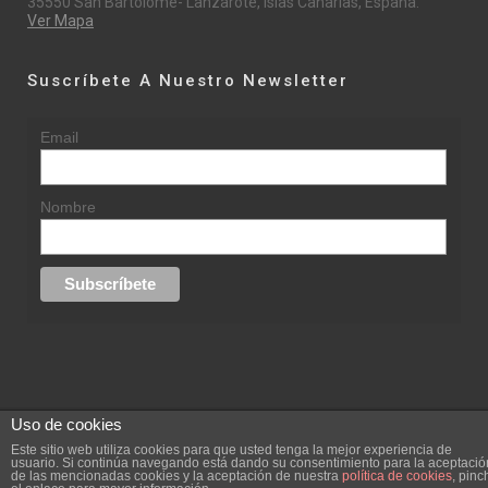
35550 San Bartolomé- Lanzarote, Islas Canarias, España.
Ver Mapa
Suscríbete A Nuestro Newsletter
Email
Nombre
Uso de cookies
© 2015 rufinasantana.com
Este sitio web utiliza cookies para que usted tenga la mejor experiencia de
usuario. Si continúa navegando está dando su consentimiento para la aceptació
de las mencionadas cookies y la aceptación de nuestra
política de cookies
, pinc
replica rolex datejust
replica rolex day date