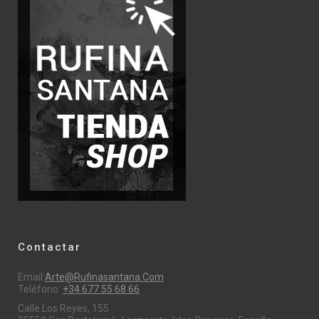
Contactar
Email:
Arte@rufinasantana.com
Teléfono:
+34 677 55 68 66
Calle Los Reyes, 155