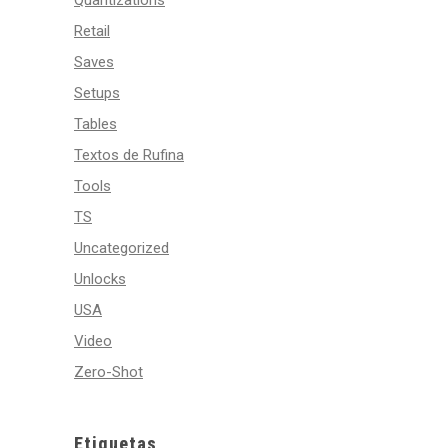
Quantizations
Retail
Saves
Setups
Tables
Textos de Rufina
Tools
TS
Uncategorized
Unlocks
USA
Video
Zero-Shot
Etiquetas