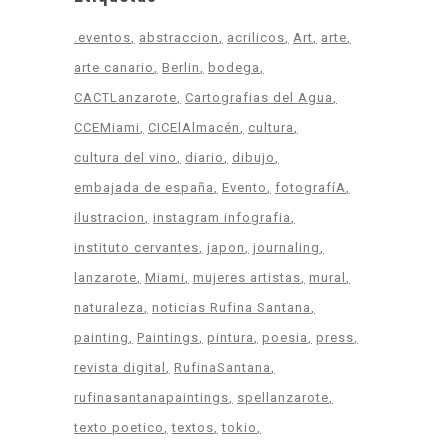
.eventos
abstraccion
acrilicos
Art
arte
arte canario
Berlin
bodega
CACTLanzarote
Cartografias del Agua
CCEMiami
CICElAlmacén
cultura
cultura del vino
diario
dibujo
embajada de españa
Evento
fotografíA
ilustracion
instagram infografia
instituto cervantes
japon
journaling
lanzarote
Miami
mujeres artistas
mural
naturaleza
noticias Rufina Santana
painting
Paintings
pintura
poesia
press
revista digital
RufinaSantana
rufinasantanapaintings
spellanzarote
texto poetico
textos
tokio