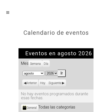
Calendario de eventos
Eventos en agosto 2026
Mes
Semana
Día
Mes
Año
Anterior
Hoy
Siguiente
No hay eventos programados durante
esas fechas.
Categorías
Todas las categorías
General