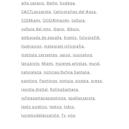
arte canario
Berlin
bodega
CACTLanzarote
Cartografias del Agua
CCEMiami
CICElAlmacén
cultura
cultura del vino
diario
dibujo
embajada de españa
Evento
fotografíA
ilustracion
instagram infografia
instituto cervantes
japon
journaling
lanzarote
Miami
mujeres artistas
mural
naturaleza
noticias Rufina Santana
painting
Paintings
pintura
poesia
press
revista digital
RufinaSantana
rufinasantanapaintings
spellanzarote
texto poetico
textos
tokio
turismodelanzarote
Tv
vino