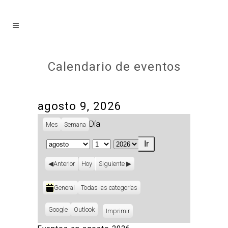
Calendario de eventos
agosto 9, 2026
Día
Mes
Semana
Mes
Día
Año
Anterior
Hoy
Siguiente
Categorías
General
Todas las categorías
Subscribe
Google
Subscribe
Outlook
Imprimir
Vistas
in
in