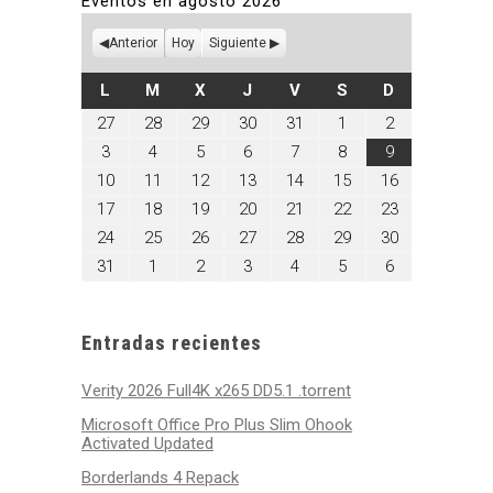
Eventos en agosto 2026
Anterior
Hoy
Siguiente
LUNES
MARTES
MIÉRCOLES
JUEVES
VIERNES
SÁBADO
DOMINGO
L
M
X
J
V
S
D
julio
julio
julio
julio
julio
agosto
agosto
27
28
29
30
31
1
2
27,
28,
29,
30,
31,
1,
2,
agosto
agosto
agosto
agosto
agosto
agosto
agosto
3
4
5
6
7
8
9
2026
2026
2026
2026
2026
2026
2026
3,
4,
5,
6,
7,
8,
9,
agosto
agosto
agosto
agosto
agosto
agosto
agosto
10
11
12
13
14
15
16
2026
2026
2026
2026
2026
2026
2026
10,
11,
12,
13,
14,
15,
16,
agosto
agosto
agosto
agosto
agosto
agosto
agosto
17
18
19
20
21
22
23
2026
2026
2026
2026
2026
2026
2026
17,
18,
19,
20,
21,
22,
23,
agosto
agosto
agosto
agosto
agosto
agosto
agosto
24
25
26
27
28
29
30
2026
2026
2026
2026
2026
2026
2026
24,
25,
26,
27,
28,
29,
30,
agosto
septiembre
septiembre
septiembre
septiembre
septiembre
septiembre
31
1
2
3
4
5
6
2026
2026
2026
2026
2026
2026
2026
31,
1,
2,
3,
4,
5,
6,
2026
2026
2026
2026
2026
2026
2026
Entradas recientes
Verity 2026 Full4K x265 DD5.1 .torrent
Microsoft Office Pro Plus Slim Ohook
Activated Updated
Borderlands 4 Repack