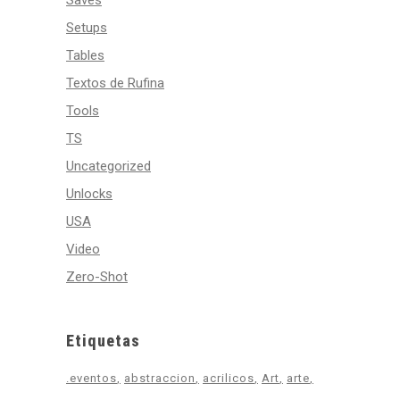
Saves
Setups
Tables
Textos de Rufina
Tools
TS
Uncategorized
Unlocks
USA
Video
Zero-Shot
Etiquetas
.eventos
abstraccion
acrilicos
Art
arte