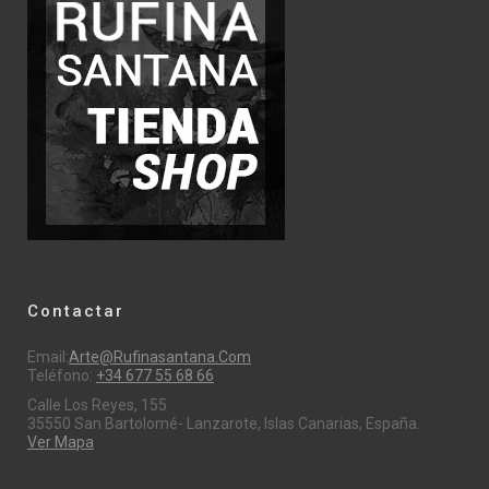
Contactar
Email:
Arte@rufinasantana.com
Teléfono:
+34 677 55 68 66
Calle Los Reyes, 155
35550 San Bartolomé- Lanzarote, Islas Canarias, España.
Ver Mapa