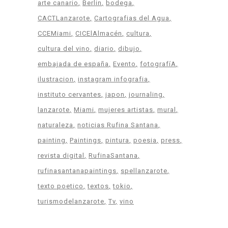
arte canario
Berlin
bodega
CACTLanzarote
Cartografias del Agua
CCEMiami
CICElAlmacén
cultura
cultura del vino
diario
dibujo
embajada de españa
Evento
fotografíA
ilustracion
instagram infografia
instituto cervantes
japon
journaling
lanzarote
Miami
mujeres artistas
mural
naturaleza
noticias Rufina Santana
painting
Paintings
pintura
poesia
press
revista digital
RufinaSantana
rufinasantanapaintings
spellanzarote
texto poetico
textos
tokio
turismodelanzarote
Tv
vino