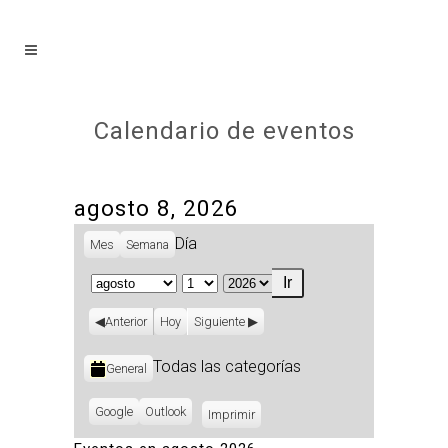
Calendario de eventos
agosto 8, 2026
Día
Mes
Semana
Mes
Día
Año
Anterior
Hoy
Siguiente
Categorías
Todas las categorías
General
Subscribe
Google
Subscribe
Outlook
Imprimir
Vistas
in
in