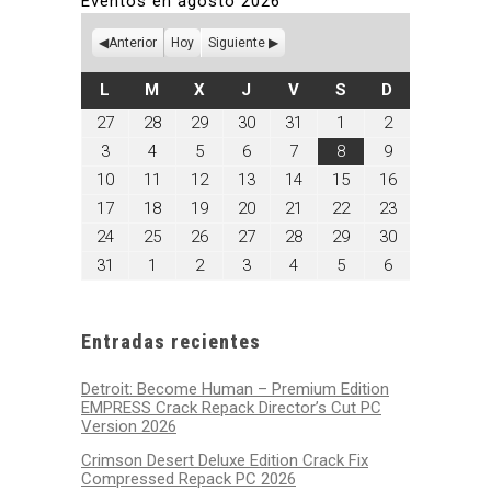
Eventos en agosto 2026
Anterior
Hoy
Siguiente
LUNES
MARTES
MIÉRCOLES
JUEVES
VIERNES
SÁBADO
DOMINGO
L
M
X
J
V
S
D
julio
julio
julio
julio
julio
agosto
agosto
27
28
29
30
31
1
2
27,
28,
29,
30,
31,
1,
2,
agosto
agosto
agosto
agosto
agosto
agosto
agosto
3
4
5
6
7
8
9
2026
2026
2026
2026
2026
2026
2026
3,
4,
5,
6,
7,
8,
9,
agosto
agosto
agosto
agosto
agosto
agosto
agosto
10
11
12
13
14
15
16
2026
2026
2026
2026
2026
2026
2026
10,
11,
12,
13,
14,
15,
16,
agosto
agosto
agosto
agosto
agosto
agosto
agosto
17
18
19
20
21
22
23
2026
2026
2026
2026
2026
2026
2026
17,
18,
19,
20,
21,
22,
23,
agosto
agosto
agosto
agosto
agosto
agosto
agosto
24
25
26
27
28
29
30
2026
2026
2026
2026
2026
2026
2026
24,
25,
26,
27,
28,
29,
30,
agosto
septiembre
septiembre
septiembre
septiembre
septiembre
septiembre
31
1
2
3
4
5
6
2026
2026
2026
2026
2026
2026
2026
31,
1,
2,
3,
4,
5,
6,
2026
2026
2026
2026
2026
2026
2026
Entradas recientes
Detroit: Become Human – Premium Edition
EMPRESS Crack Repack Director’s Cut PC
Version 2026
Crimson Desert Deluxe Edition Crack Fix
Compressed Repack PC 2026