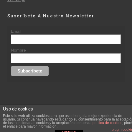
Suscríbete A Nuestro Newsletter
Email
Nombre
Uso de cookies
© 2015 rufinasantana.com
Este sitio web utiliza cookies para que usted tenga la mejor experiencia de
usuario. Si continúa navegando está dando su consentimiento para la aceptació
de las mencionadas cookies y la aceptación de nuestra
política de cookies
, pinc
replica rolex datejust
replica rolex day date
el enlace para mayor información.
Creada por
hugustudio.com
plugin cooki