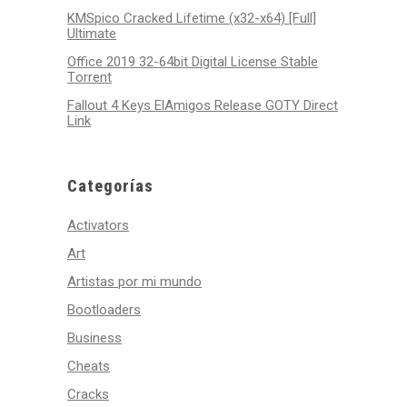
KMSpico Cracked Lifetime (x32-x64) [Full]
Ultimate
Office 2019 32-64bit Digital License Stable
Tоrrеnt
Fallout 4 Keys ElAmigos Release GOTY Direct
Link
Categorías
Activators
Art
Artistas por mi mundo
Bootloaders
Business
Cheats
Cracks