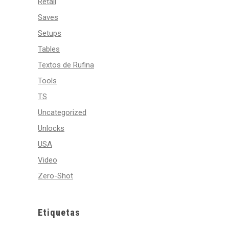
Retail
Saves
Setups
Tables
Textos de Rufina
Tools
TS
Uncategorized
Unlocks
USA
Video
Zero-Shot
Etiquetas