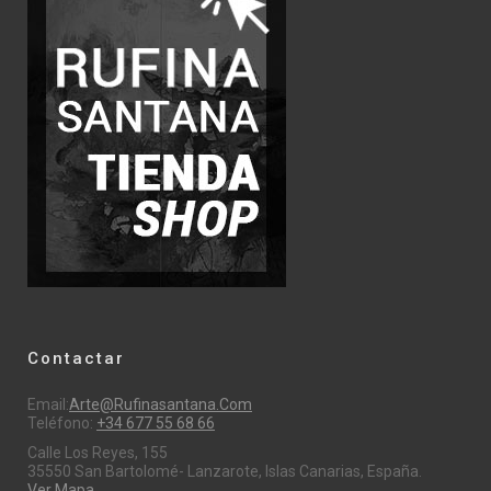
Contactar
Email:
Arte@rufinasantana.com
Teléfono:
+34 677 55 68 66
Calle Los Reyes, 155
35550 San Bartolomé- Lanzarote, Islas Canarias, España.
Ver Mapa