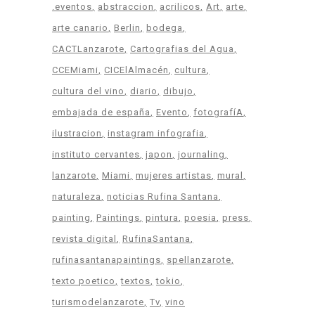
.eventos
abstraccion
acrilicos
Art
arte
arte canario
Berlin
bodega
CACTLanzarote
Cartografias del Agua
CCEMiami
CICElAlmacén
cultura
cultura del vino
diario
dibujo
embajada de españa
Evento
fotografíA
ilustracion
instagram infografia
instituto cervantes
japon
journaling
lanzarote
Miami
mujeres artistas
mural
naturaleza
noticias Rufina Santana
painting
Paintings
pintura
poesia
press
revista digital
RufinaSantana
rufinasantanapaintings
spellanzarote
texto poetico
textos
tokio
turismodelanzarote
Tv
vino