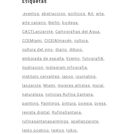
Etiquetas
.eventos
abstraccion
acrilicos
Art
arte
arte canario
Berlin
bodega
CACTLanzarote
Cartografias del Agua
CCEMiami
CICElAlmacén
cultura
cultura del vino
diario
dibujo
embajada de españa
Evento
fotografíA
ilustracion
instagram infografia
instituto cervantes
japon
journaling
lanzarote
Miami
mujeres artistas
mural
naturaleza
noticias Rufina Santana
painting
Paintings
pintura
poesia
press
revista digital
RufinaSantana
rufinasantanapaintings
spellanzarote
texto poetico
textos
tokio