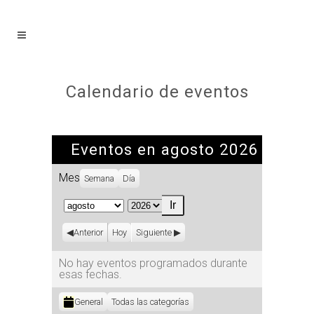
Calendario de eventos
Eventos en agosto 2026
Mes
Semana
Día
Mes
Año
Anterior
Hoy
Siguiente
No hay eventos programados durante
esas fechas.
Categorías
General
Todas las categorías