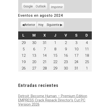
Subscribe
Google
Subscribe
Outlook
Imprimir
Vistas
in
in
Eventos en agosto 2024
Anterior
Hoy
Siguiente
LUNES
MARTES
MIÉRCOLES
JUEVES
VIERNES
SÁBADO
DOMINGO
L
M
X
J
V
S
D
julio
julio
julio
agosto
agosto
agosto
agosto
29
30
31
1
2
3
4
29,
30,
31,
1,
2,
3,
4,
agosto
agosto
agosto
agosto
agosto
agosto
agosto
5
6
7
8
9
10
11
2024
2024
2024
2024
2024
2024
2024
5,
6,
7,
8,
9,
10,
11,
agosto
agosto
agosto
agosto
agosto
agosto
agosto
12
13
14
15
16
17
18
2024
2024
2024
2024
2024
2024
2024
12,
13,
14,
15,
16,
17,
18,
agosto
agosto
agosto
agosto
agosto
agosto
agosto
19
20
21
22
23
24
25
2024
2024
2024
2024
2024
2024
2024
19,
20,
21,
22,
23,
24,
25,
agosto
agosto
agosto
agosto
agosto
agosto
septiembre
26
27
28
29
30
31
1
2024
2024
2024
2024
2024
2024
2024
26,
27,
28,
29,
30,
31,
1,
2024
2024
2024
2024
2024
2024
2024
Entradas recientes
Detroit: Become Human – Premium Edition
EMPRESS Crack Repack Director’s Cut PC
Version 2026