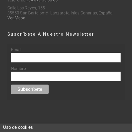
Teléfono:
+34 677 55 68 66
Calle Los Reyes, 155
35550 San Bartolomé- Lanzarote, Islas Canarias, España.
Ver Mapa
Suscríbete A Nuestro Newsletter
Email
Nombre
Uso de cookies
© 2015 rufinasantana.com