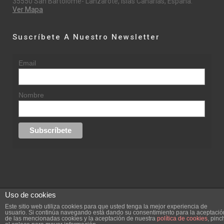
35550 San Bartolomé- Lanzarote, Islas Canarias, España.
Ver Mapa
Suscríbete A Nuestro Newsletter
Email
Nombre
Uso de cookies
© 2015 rufinasantana.com
Este sitio web utiliza cookies para que usted tenga la mejor experiencia de
usuario. Si continúa navegando está dando su consentimiento para la aceptació
de las mencionadas cookies y la aceptación de nuestra
política de cookies
, pinc
replica rolex datejust
replica rolex day date