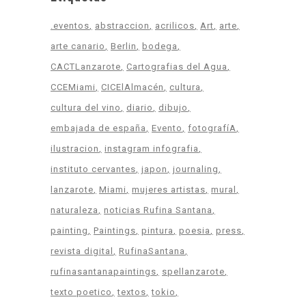
.eventos
abstraccion
acrilicos
Art
arte
arte canario
Berlin
bodega
CACTLanzarote
Cartografias del Agua
CCEMiami
CICElAlmacén
cultura
cultura del vino
diario
dibujo
embajada de españa
Evento
fotografíA
ilustracion
instagram infografia
instituto cervantes
japon
journaling
lanzarote
Miami
mujeres artistas
mural
naturaleza
noticias Rufina Santana
painting
Paintings
pintura
poesia
press
revista digital
RufinaSantana
rufinasantanapaintings
spellanzarote
texto poetico
textos
tokio