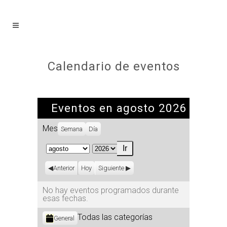
Calendario de eventos
Eventos en agosto 2026
Mes
Semana
Día
Mes
Año
Anterior
Hoy
Siguiente
No hay eventos programados durante
esas fechas.
Categorías
Todas las categorías
General