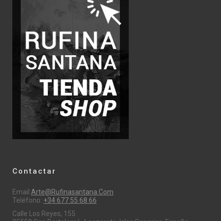
Contactar
Email:
Arte@rufinasantana.com
Teléfono:
+34 677 55 68 66
Calle Los Reyes, 155