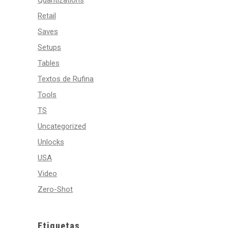
Quantizations
Retail
Saves
Setups
Tables
Textos de Rufina
Tools
TS
Uncategorized
Unlocks
USA
Video
Zero-Shot
Etiquetas