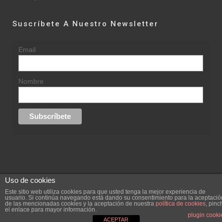
Suscríbete A Nuestro Newsletter
Email
Nombre
Uso de cookies
© 2015 rufinasantana.com
Este sitio web utiliza cookies para que usted tenga la mejor experiencia de
usuario. Si continúa navegando está dando su consentimiento para la aceptació
de las mencionadas cookies y la aceptación de nuestra
política de cookies
, pinc
replica rolex datejust
replica rolex day date
el enlace para mayor información.
Creada por
hugustudio.com
plugin cooki
ACEPTAR