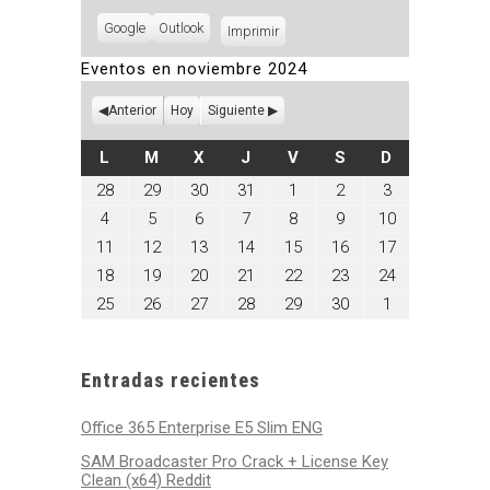
Subscribe
Google
Subscribe
Outlook
Imprimir
Vistas
in
in
Eventos en noviembre 2024
Anterior
Hoy
Siguiente
LUNES
MARTES
MIÉRCOLES
JUEVES
VIERNES
SÁBADO
DOMINGO
L
M
X
J
V
S
D
octubre
octubre
octubre
octubre
noviembre
noviembre
noviembre
28
29
30
31
1
2
3
28,
29,
30,
31,
1,
2,
3,
noviembre
noviembre
noviembre
noviembre
noviembre
noviembre
noviembre
4
5
6
7
8
9
10
2024
2024
2024
2024
2024
2024
2024
4,
5,
6,
7,
8,
9,
10,
noviembre
noviembre
noviembre
noviembre
noviembre
noviembre
noviembre
11
12
13
14
15
16
17
2024
2024
2024
2024
2024
2024
2024
11,
12,
13,
14,
15,
16,
17,
noviembre
noviembre
noviembre
noviembre
noviembre
noviembre
noviembre
18
19
20
21
22
23
24
2024
2024
2024
2024
2024
2024
2024
18,
19,
20,
21,
22,
23,
24,
noviembre
noviembre
noviembre
noviembre
noviembre
noviembre
diciembre
25
26
27
28
29
30
1
2024
2024
2024
2024
2024
2024
2024
25,
26,
27,
28,
29,
30,
1,
2024
2024
2024
2024
2024
2024
2024
Entradas recientes
Office 365 Enterprise E5 Slim ENG
SAM Broadcaster Pro Crack + License Key
Clean (x64) Reddit