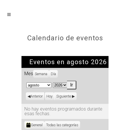
Calendario de eventos
Eventos en agosto 2026
Mes
Semana
Día
Mes
Año
Anterior
Hoy
Siguiente
No hay eventos programados durante
esas fechas.
Categorías
General
Todas las categorías