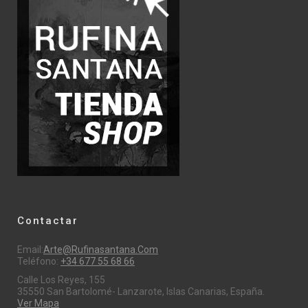
Contactar
Email:
Arte@rufinasantana.com
Teléfono:
+34 677 55 68 66
Calle Los Reyes, 155
35550 San Bartolomé- Lanzarote, Islas Canarias, España.
Ver Mapa