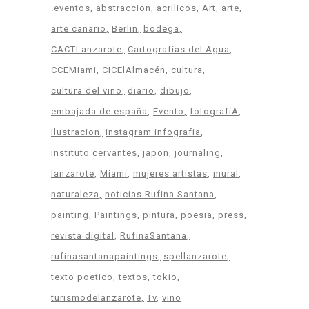
.eventos
abstraccion
acrilicos
Art
arte
arte canario
Berlin
bodega
CACTLanzarote
Cartografias del Agua
CCEMiami
CICElAlmacén
cultura
cultura del vino
diario
dibujo
embajada de españa
Evento
fotografíA
ilustracion
instagram infografia
instituto cervantes
japon
journaling
lanzarote
Miami
mujeres artistas
mural
naturaleza
noticias Rufina Santana
painting
Paintings
pintura
poesia
press
revista digital
RufinaSantana
rufinasantanapaintings
spellanzarote
texto poetico
textos
tokio
turismodelanzarote
Tv
vino