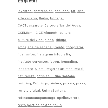
Etiquetas
.eventos
abstraccion
acrilicos
Art
arte
arte canario
Berlin
bodega
CACTLanzarote
Cartografias del Agua
CCEMiami
CICElAlmacén
cultura
cultura del vino
diario
dibujo
embajada de españa
Evento
fotografíA
ilustracion
instagram infografia
instituto cervantes
japon
journaling
lanzarote
Miami
mujeres artistas
mural
naturaleza
noticias Rufina Santana
painting
Paintings
pintura
poesia
press
revista digital
RufinaSantana
rufinasantanapaintings
spellanzarote
texto poetico
textos
tokio