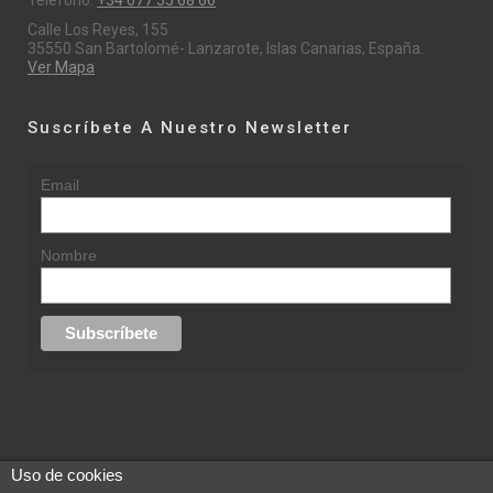
Teléfono:
+34 677 55 68 66
Calle Los Reyes, 155
35550 San Bartolomé- Lanzarote, Islas Canarias, España.
Ver Mapa
Suscríbete A Nuestro Newsletter
Email
Nombre
Uso de cookies
© 2015 rufinasantana.com