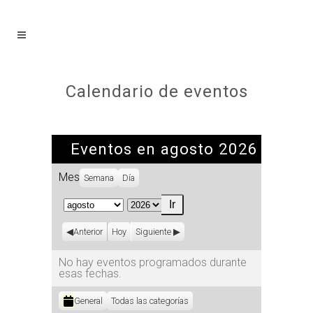
Calendario de eventos
Eventos en agosto 2026
Mes
Semana
Día
Mes
Año
Anterior
Hoy
Siguiente
No hay eventos programados durante
esas fechas.
Categorías
General
Todas las categorías