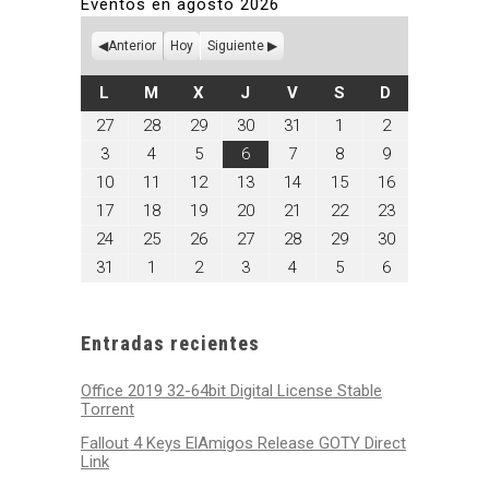
Eventos en agosto 2026
Anterior
Hoy
Siguiente
LUNES
MARTES
MIÉRCOLES
JUEVES
VIERNES
SÁBADO
DOMINGO
L
M
X
J
V
S
D
julio
julio
julio
julio
julio
agosto
agosto
27
28
29
30
31
1
2
27,
28,
29,
30,
31,
1,
2,
agosto
agosto
agosto
agosto
agosto
agosto
agosto
3
4
5
6
7
8
9
2026
2026
2026
2026
2026
2026
2026
3,
4,
5,
6,
7,
8,
9,
agosto
agosto
agosto
agosto
agosto
agosto
agosto
10
11
12
13
14
15
16
2026
2026
2026
2026
2026
2026
2026
10,
11,
12,
13,
14,
15,
16,
agosto
agosto
agosto
agosto
agosto
agosto
agosto
17
18
19
20
21
22
23
2026
2026
2026
2026
2026
2026
2026
17,
18,
19,
20,
21,
22,
23,
agosto
agosto
agosto
agosto
agosto
agosto
agosto
24
25
26
27
28
29
30
2026
2026
2026
2026
2026
2026
2026
24,
25,
26,
27,
28,
29,
30,
agosto
septiembre
septiembre
septiembre
septiembre
septiembre
septiembre
31
1
2
3
4
5
6
2026
2026
2026
2026
2026
2026
2026
31,
1,
2,
3,
4,
5,
6,
2026
2026
2026
2026
2026
2026
2026
Entradas recientes
Office 2019 32-64bit Digital License Stable
Tоrrеnt
Fallout 4 Keys ElAmigos Release GOTY Direct
Link