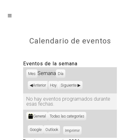
Calendario de eventos
Eventos de la semana
Semana
Mes
Día
Anterior
Hoy
Siguiente
No hay eventos programados durante
esas fechas.
Categorías
General
Todas las categorías
Subscribe
Google
Subscribe
Outlook
Imprimir
Vistas
in
in