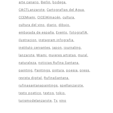
arte canario
Berlin
bodega
CACTLanzarote
Cartografias del Agua
CCEMiami
CICElAlmacén
cultura
cultura del vino
diario
dibujo
embajada de españa
Evento
fotografíA
ilustracion
instagram infografia
instituto cervantes
japon
journaling
lanzarote
Miami
mujeres artistas
mural
naturaleza
noticias Rufina Santana
painting
Paintings
pintura
poesia
press
revista digital
RufinaSantana
rufinasantanapaintings
spellanzarote
texto poetico
textos
tokio
turismodelanzarote
Tv
vino