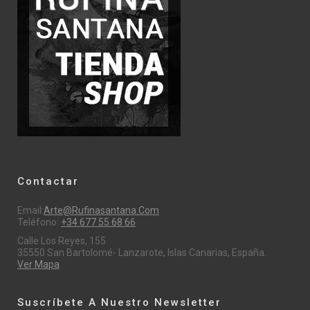
Contactar
Email:
Arte@rufinasantana.com
Teléfono:
+34 677 55 68 66
Calle Los Reyes, 155
35550 San Bartolomé- Lanzarote, Islas Canarias, España.
Ver Mapa
Suscríbete A Nuestro Newsletter