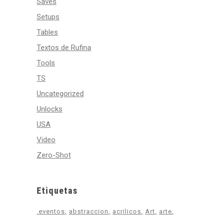
Saves
Setups
Tables
Textos de Rufina
Tools
TS
Uncategorized
Unlocks
USA
Video
Zero-Shot
Etiquetas
.eventos
abstraccion
acrilicos
Art
arte