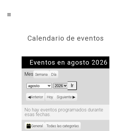
Calendario de eventos
Eventos en agosto 2026
Mes
Semana
Día
Mes
Año
Anterior
Hoy
Siguiente
No hay eventos programados durante
esas fechas.
Categorías
General
Todas las categorías