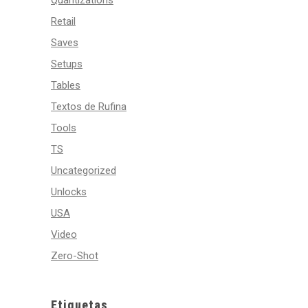
Quantizations
Retail
Saves
Setups
Tables
Textos de Rufina
Tools
TS
Uncategorized
Unlocks
USA
Video
Zero-Shot
Etiquetas