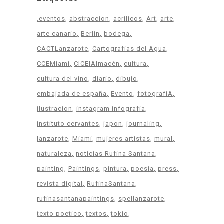
.eventos
abstraccion
acrilicos
Art
arte
arte canario
Berlin
bodega
CACTLanzarote
Cartografias del Agua
CCEMiami
CICElAlmacén
cultura
cultura del vino
diario
dibujo
embajada de españa
Evento
fotografíA
ilustracion
instagram infografia
instituto cervantes
japon
journaling
lanzarote
Miami
mujeres artistas
mural
naturaleza
noticias Rufina Santana
painting
Paintings
pintura
poesia
press
revista digital
RufinaSantana
rufinasantanapaintings
spellanzarote
texto poetico
textos
tokio