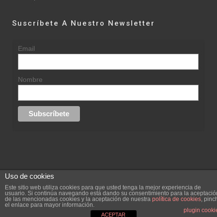
Suscríbete A Nuestro Newsletter
Email
Nombre
Uso de cookies
© 2015 rufinasantana.com
Este sitio web utiliza cookies para que usted tenga la mejor experiencia de
usuario. Si continúa navegando está dando su consentimiento para la aceptació
de las mencionadas cookies y la aceptación de nuestra
política de cookies
, pinc
replica rolex datejust
replica rolex day date
el enlace para mayor información.
Creada por
hugustudio.com
plugin cooki
ACEPTAR