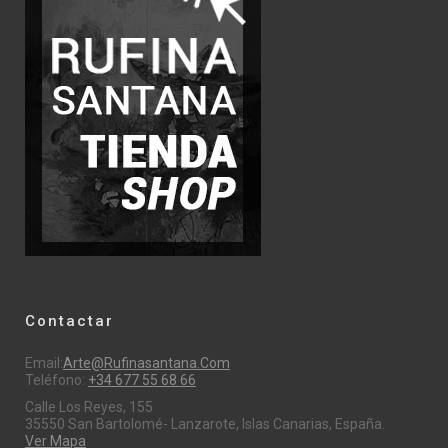
Contactar
Email:
Arte@rufinasantana.com
Teléfono:
+34 677 55 68 66
Calle Los Reyes, 155
35550 San Bartolomé- Lanzarote, Islas Canarias, España.
Ver Mapa