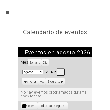
Calendario de eventos
Eventos en agosto 2026
Mes
Semana
Día
Mes
Año
Anterior
Hoy
Siguiente
No hay eventos programados durante
esas fechas.
Categorías
General
Todas las categorías