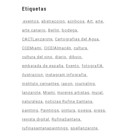
Etiquetas
.eventos
abstraccion
acrilicos
Art
arte
arte canario
Berlin
bodega
CACTLanzarote
Cartografias del Agua
CCEMiami
CICElAlmacén
cultura
cultura del vino
diario
dibujo
embajada de españa
Evento
fotografíA
ilustracion
instagram infografia
instituto cervantes
japon
journaling
lanzarote
Miami
mujeres artistas
mural
naturaleza
noticias Rufina Santana
painting
Paintings
pintura
poesia
press
revista digital
RufinaSantana
rufinasantanapaintings
spellanzarote