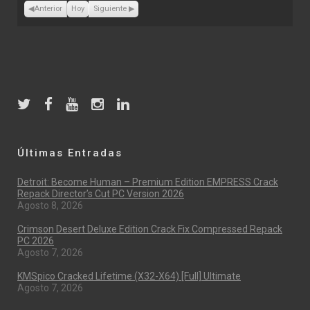
2021
2021
2021
2021
2021
2021
2021
Anterior
Hoy
Siguiente
Últimas Entradas
Detroit: Become Human – Premium Edition EMPRESS Crack
Repack Director’s Cut PC Version 2026
Agosto 8, 2026
Crimson Desert Deluxe Edition Crack Fix Compressed Repack
PC 2026
Agosto 7, 2026
KMSpico Cracked Lifetime (x32-X64) [Full] Ultimate
Agosto 7, 2026