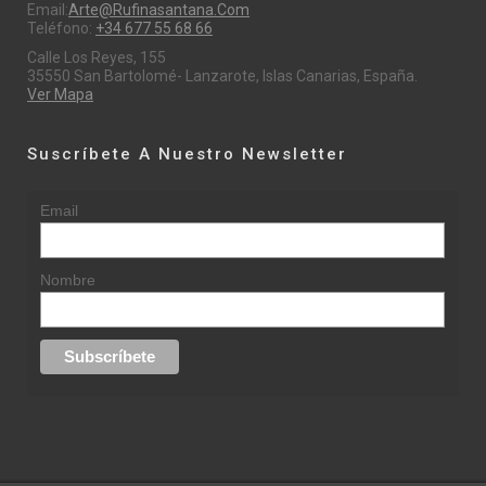
Email:
Arte@rufinasantana.com
Teléfono:
+34 677 55 68 66
Calle Los Reyes, 155
35550 San Bartolomé- Lanzarote, Islas Canarias, España.
Ver Mapa
Suscríbete A Nuestro Newsletter
Email
Nombre