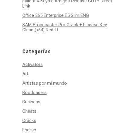
Fallout 4 Keys ElAmigos Release GOTY Direct
Link
Office 365 Enterprise E5 Slim ENG
SAM Broadcaster Pro Crack + License Key
Clean (x64) Reddit
Categorías
Activators
Art
Artistas por mi mundo
Bootloaders
Business
Cheats
Cracks
English