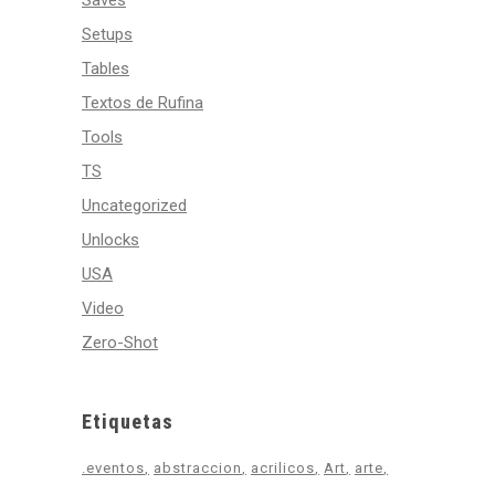
Saves
Setups
Tables
Textos de Rufina
Tools
TS
Uncategorized
Unlocks
USA
Video
Zero-Shot
Etiquetas
.eventos
abstraccion
acrilicos
Art
arte