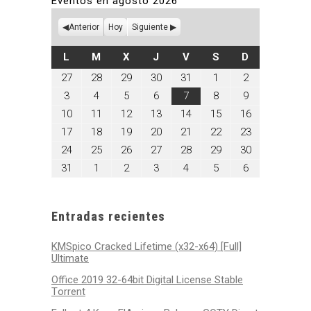
Eventos en agosto 2026
Anterior
Hoy
Siguiente
LUNES
MARTES
MIÉRCOLES
JUEVES
VIERNES
SÁBADO
DOMINGO
L
M
X
J
V
S
D
julio
julio
julio
julio
julio
agosto
agosto
27
28
29
30
31
1
2
27,
28,
29,
30,
31,
1,
2,
agosto
agosto
agosto
agosto
agosto
agosto
agosto
3
4
5
6
7
8
9
2026
2026
2026
2026
2026
2026
2026
3,
4,
5,
6,
7,
8,
9,
agosto
agosto
agosto
agosto
agosto
agosto
agosto
10
11
12
13
14
15
16
2026
2026
2026
2026
2026
2026
2026
10,
11,
12,
13,
14,
15,
16,
agosto
agosto
agosto
agosto
agosto
agosto
agosto
17
18
19
20
21
22
23
2026
2026
2026
2026
2026
2026
2026
17,
18,
19,
20,
21,
22,
23,
agosto
agosto
agosto
agosto
agosto
agosto
agosto
24
25
26
27
28
29
30
2026
2026
2026
2026
2026
2026
2026
24,
25,
26,
27,
28,
29,
30,
agosto
septiembre
septiembre
septiembre
septiembre
septiembre
septiembre
31
1
2
3
4
5
6
2026
2026
2026
2026
2026
2026
2026
31,
1,
2,
3,
4,
5,
6,
2026
2026
2026
2026
2026
2026
2026
Entradas recientes
KMSpico Cracked Lifetime (x32-x64) [Full]
Ultimate
Office 2019 32-64bit Digital License Stable
Tоrrеnt