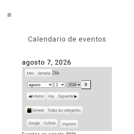
Calendario de eventos
agosto 7, 2026
Día
Mes
Semana
Mes
Día
Año
Anterior
Hoy
Siguiente
Categorías
General
Todas las categorías
Subscribe
Google
Subscribe
Outlook
Imprimir
Vistas
in
in