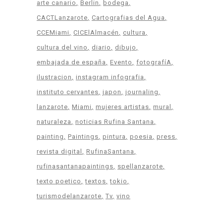
arte canario
Berlin
bodega
CACTLanzarote
Cartografias del Agua
CCEMiami
CICElAlmacén
cultura
cultura del vino
diario
dibujo
embajada de españa
Evento
fotografíA
ilustracion
instagram infografia
instituto cervantes
japon
journaling
lanzarote
Miami
mujeres artistas
mural
naturaleza
noticias Rufina Santana
painting
Paintings
pintura
poesia
press
revista digital
RufinaSantana
rufinasantanapaintings
spellanzarote
texto poetico
textos
tokio
turismodelanzarote
Tv
vino