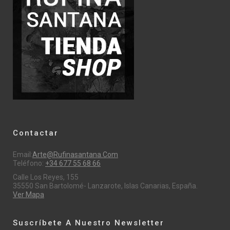
Contactar
Email:
Arte@rufinasantana.com
Teléfono:
+34 677 55 68 66
Calle Los Reyes, 155
35550 San Bartolomé- Lanzarote, Islas Canarias, España.
Ver Mapa
Suscríbete A Nuestro Newsletter