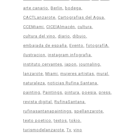
arte canario
Berlin
bodega
CACTLanzarote
Cartografias del Agua
CCEMiami
CICElAlmacén
cultura
cultura del vino
diario
dibujo
embajada de españa
Evento
fotografíA
ilustracion
instagram infografia
instituto cervantes
japon
journaling
lanzarote
Miami
mujeres artistas
mural
naturaleza
noticias Rufina Santana
painting
Paintings
pintura
poesia
press
revista digital
RufinaSantana
rufinasantanapaintings
spellanzarote
texto poetico
textos
tokio
turismodelanzarote
Tv
vino