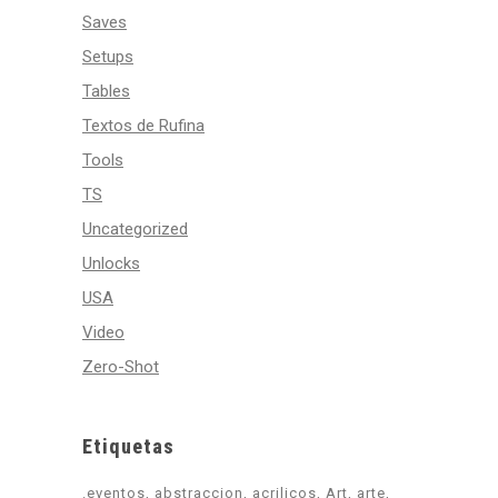
Saves
Setups
Tables
Textos de Rufina
Tools
TS
Uncategorized
Unlocks
USA
Video
Zero-Shot
Etiquetas
.eventos
abstraccion
acrilicos
Art
arte