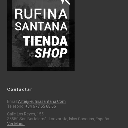
Contactar
Email:
Arte@rufinasantana.com
Teléfono:
+34 677 55 68 66
Calle Los Reyes, 155
35550 San Bartolomé- Lanzarote, Islas Canarias, España.
Ver Mapa