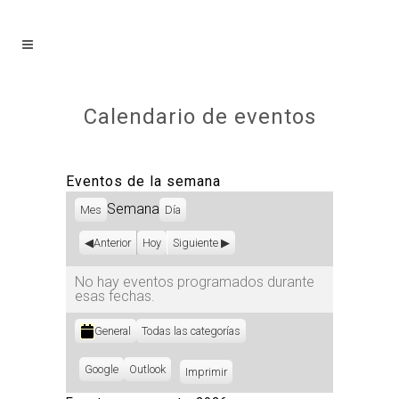
Calendario de eventos
Eventos de la semana
Semana
Mes
Día
Anterior
Hoy
Siguiente
No hay eventos programados durante
esas fechas.
Categorías
General
Todas las categorías
Subscribe
Google
Subscribe
Outlook
Imprimir
Vistas
in
in