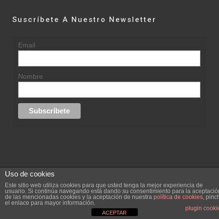
Suscríbete A Nuestro Newsletter
Email
Nombre
Uso de cookies
© 2015 rufinasantana.com
Este sitio web utiliza cookies para que usted tenga la mejor experiencia de
usuario. Si continúa navegando está dando su consentimiento para la aceptació
de las mencionadas cookies y la aceptación de nuestra
política de cookies
, pinc
replica rolex datejust
replica rolex day date
el enlace para mayor información.
Creada por
hugustudio.com
plugin cooki
ACEPTAR