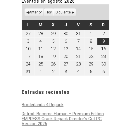
Eventos en agosto 2026
Anterior
Hoy
Siguiente
LUNES
MARTES
MIÉRCOLES
JUEVES
VIERNES
SÁBADO
DOMINGO
L
M
X
J
V
S
D
julio
julio
julio
julio
julio
agosto
agosto
27
28
29
30
31
1
2
27,
28,
29,
30,
31,
1,
2,
agosto
agosto
agosto
agosto
agosto
agosto
agosto
3
4
5
6
7
8
9
2026
2026
2026
2026
2026
2026
2026
3,
4,
5,
6,
7,
8,
9,
agosto
agosto
agosto
agosto
agosto
agosto
agosto
10
11
12
13
14
15
16
2026
2026
2026
2026
2026
2026
2026
10,
11,
12,
13,
14,
15,
16,
agosto
agosto
agosto
agosto
agosto
agosto
agosto
17
18
19
20
21
22
23
2026
2026
2026
2026
2026
2026
2026
17,
18,
19,
20,
21,
22,
23,
agosto
agosto
agosto
agosto
agosto
agosto
agosto
24
25
26
27
28
29
30
2026
2026
2026
2026
2026
2026
2026
24,
25,
26,
27,
28,
29,
30,
agosto
septiembre
septiembre
septiembre
septiembre
septiembre
septiembre
31
1
2
3
4
5
6
2026
2026
2026
2026
2026
2026
2026
31,
1,
2,
3,
4,
5,
6,
2026
2026
2026
2026
2026
2026
2026
Entradas recientes
Borderlands 4 Repack
Detroit: Become Human – Premium Edition
EMPRESS Crack Repack Director’s Cut PC
Version 2026