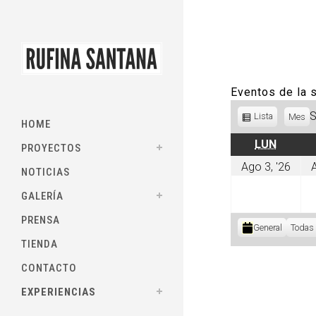
Eventos de la
Ver
Lista
Mes
HOME
como
LUNES
LUN
PROYECTOS
ago
Ago 3, '26
A
NOTICIAS
3,
202
GALERÍA
PRENSA
Categorías
General
Todas 
TIENDA
CONTACTO
EXPERIENCIAS