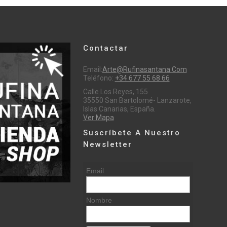
Contactar
Email:
Arte@rufinasantana.com
Teléfono:
+34 677 55 68 66
Calle Los Reyes, 155
35550 San Bartolomé- Lanzarote,
Islas Canarias, España.
Ver Mapa
Suscríbete A Nuestro
Newsletter
Email
Nombre