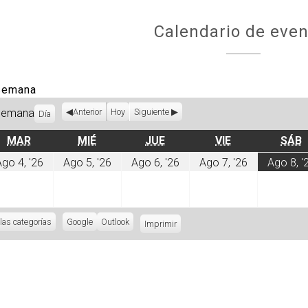
Calendario de even
 semana
Semana
Anterior
Hoy
Siguiente
Día
MARTES
MIÉRCOLES
JUEVES
VIERNES
MAR
MIÉ
JUE
VIE
SÁB
sto
agosto
agosto
agosto
agosto
go 4, '26
Ago 5, '26
Ago 6, '26
Ago 7, '26
Ago 8, '
4,
5,
6,
7,
6
2026
2026
2026
2026
las categorías
Subscribe
Google
Subscribe
Outlook
Imprimir
Vistas
in
in