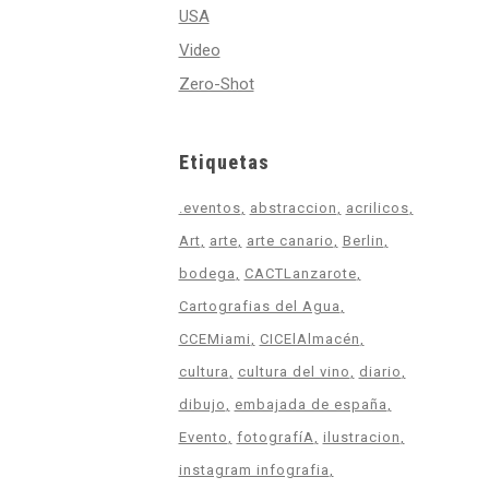
USA
Video
Zero-Shot
Etiquetas
.eventos
abstraccion
acrilicos
Art
arte
arte canario
Berlin
bodega
CACTLanzarote
Cartografias del Agua
CCEMiami
CICElAlmacén
cultura
cultura del vino
diario
dibujo
embajada de españa
Evento
fotografíA
ilustracion
instagram infografia