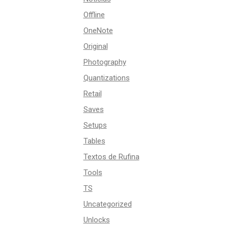
Offline
OneNote
Original
Photography
Quantizations
Retail
Saves
Setups
Tables
Textos de Rufina
Tools
TS
Uncategorized
Unlocks