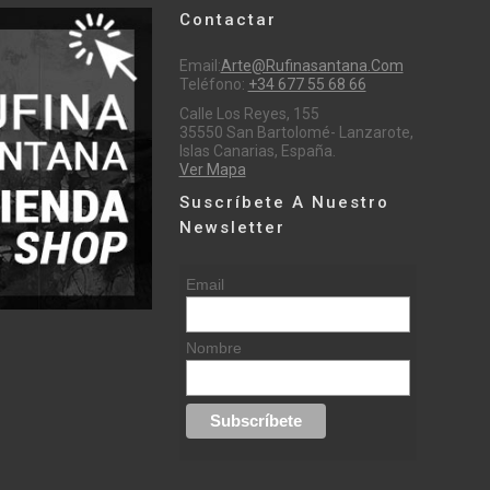
Contactar
Email:
Arte@rufinasantana.com
Teléfono:
+34 677 55 68 66
Calle Los Reyes, 155
35550 San Bartolomé- Lanzarote,
Islas Canarias, España.
Ver Mapa
Suscríbete A Nuestro
Newsletter
Email
Nombre