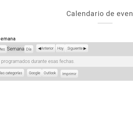
Calendario de even
 semana
Semana
Anterior
Hoy
Siguiente
Mes
Día
 programados durante esas fechas.
las categorías
Subscribe
Google
Subscribe
Outlook
Imprimir
Vistas
in
in