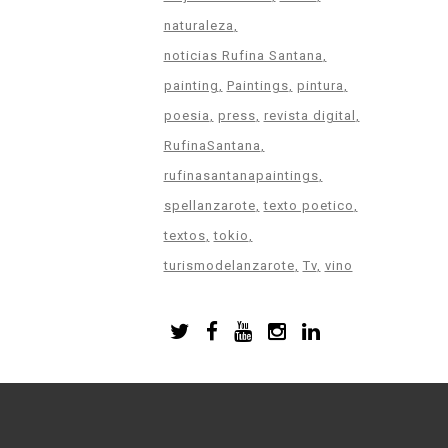
naturaleza
noticias Rufina Santana
painting
Paintings
pintura
poesia
press
revista digital
RufinaSantana
rufinasantanapaintings
spellanzarote
texto poetico
textos
tokio
turismodelanzarote
Tv
vino