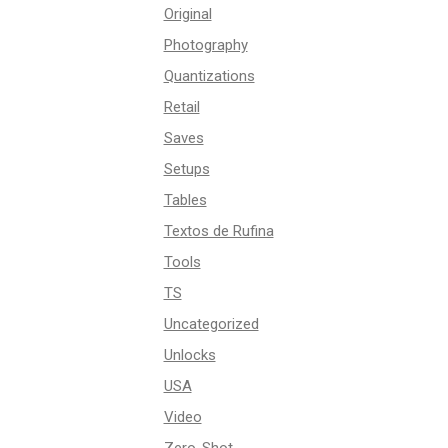
Original
Photography
Quantizations
Retail
Saves
Setups
Tables
Textos de Rufina
Tools
TS
Uncategorized
Unlocks
USA
Video