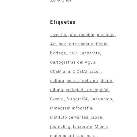
Zero-Shot
Etiquetas
.eventos
abstraccion
acrilicos
Art
arte
arte canario
Berlin
bodega
CACTLanzarote
Cartografias del Agua
CCEMiami
CICElAlmacén
cultura
cultura del vino
diario
dibujo
embajada de españa
Evento
fotografíA
ilustracion
instagram infografia
instituto cervantes
japon
journaling
lanzarote
Miami
mujeres artistas
mural