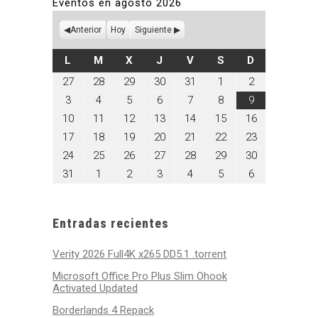
Eventos en agosto 2026
Anterior
Hoy
Siguiente
LUNES
MARTES
MIÉRCOLES
JUEVES
VIERNES
SÁBADO
DOMINGO
L
M
X
J
V
S
D
julio
julio
julio
julio
julio
agosto
agosto
27
28
29
30
31
1
2
27,
28,
29,
30,
31,
1,
2,
agosto
agosto
agosto
agosto
agosto
agosto
agosto
3
4
5
6
7
8
9
2026
2026
2026
2026
2026
2026
2026
3,
4,
5,
6,
7,
8,
9,
agosto
agosto
agosto
agosto
agosto
agosto
agosto
10
11
12
13
14
15
16
2026
2026
2026
2026
2026
2026
2026
10,
11,
12,
13,
14,
15,
16,
agosto
agosto
agosto
agosto
agosto
agosto
agosto
17
18
19
20
21
22
23
2026
2026
2026
2026
2026
2026
2026
17,
18,
19,
20,
21,
22,
23,
agosto
agosto
agosto
agosto
agosto
agosto
agosto
24
25
26
27
28
29
30
2026
2026
2026
2026
2026
2026
2026
24,
25,
26,
27,
28,
29,
30,
agosto
septiembre
septiembre
septiembre
septiembre
septiembre
septiembre
31
1
2
3
4
5
6
2026
2026
2026
2026
2026
2026
2026
31,
1,
2,
3,
4,
5,
6,
2026
2026
2026
2026
2026
2026
2026
Entradas recientes
Verity 2026 Full4K x265 DD5.1 .torrent
Microsoft Office Pro Plus Slim Ohook
Activated Updated
Borderlands 4 Repack