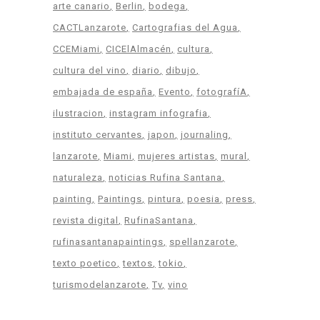
arte canario
Berlin
bodega
CACTLanzarote
Cartografias del Agua
CCEMiami
CICElAlmacén
cultura
cultura del vino
diario
dibujo
embajada de españa
Evento
fotografíA
ilustracion
instagram infografia
instituto cervantes
japon
journaling
lanzarote
Miami
mujeres artistas
mural
naturaleza
noticias Rufina Santana
painting
Paintings
pintura
poesia
press
revista digital
RufinaSantana
rufinasantanapaintings
spellanzarote
texto poetico
textos
tokio
turismodelanzarote
Tv
vino