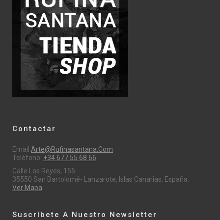
Contactar
Email:
Arte@rufinasantana.com
Teléfono:
+34 677 55 68 66
Calle Los Reyes, 155
35550 San Bartolomé- Lanzarote, Islas Canarias, España.
Ver Mapa
Suscríbete A Nuestro Newsletter