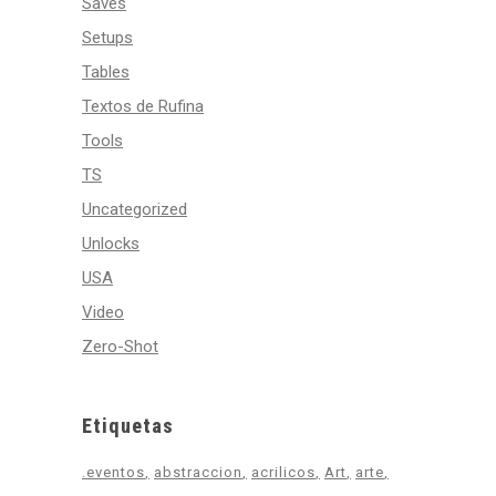
Saves
Setups
Tables
Textos de Rufina
Tools
TS
Uncategorized
Unlocks
USA
Video
Zero-Shot
Etiquetas
.eventos
abstraccion
acrilicos
Art
arte