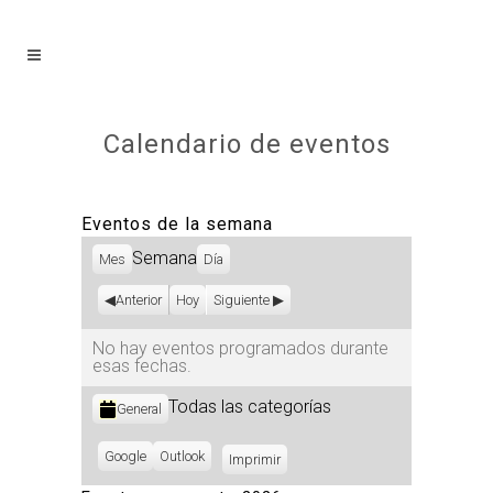
Calendario de eventos
Eventos de la semana
Semana
Mes
Día
Anterior
Hoy
Siguiente
No hay eventos programados durante
esas fechas.
Categorías
Todas las categorías
General
Subscribe
Google
Subscribe
Outlook
Imprimir
Vistas
in
in