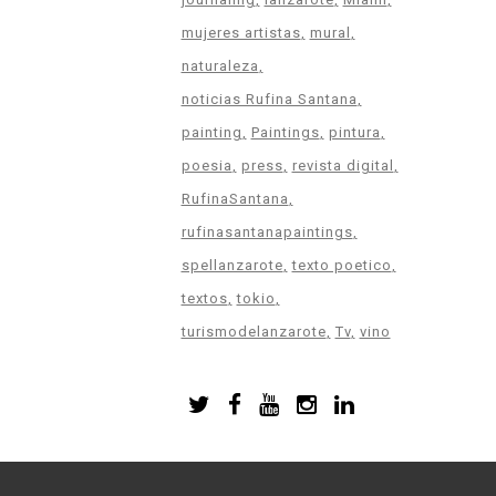
mujeres artistas
mural
naturaleza
noticias Rufina Santana
painting
Paintings
pintura
poesia
press
revista digital
RufinaSantana
rufinasantanapaintings
spellanzarote
texto poetico
textos
tokio
turismodelanzarote
Tv
vino