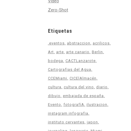
Video
Zero-Shot
Etiquetas
.eventos
abstraccion
acrilicos
Art
arte
arte canario
Berlin
bodega
CACTLanzarote
Cartografias del Agua
CCEMiami
CICElAlmacén
cultura
cultura del vino
diario
dibujo
embajada de españa
Evento
fotografíA
ilustracion
instagram infografia
instituto cervantes
japon
journaling
lanzarote
Miami