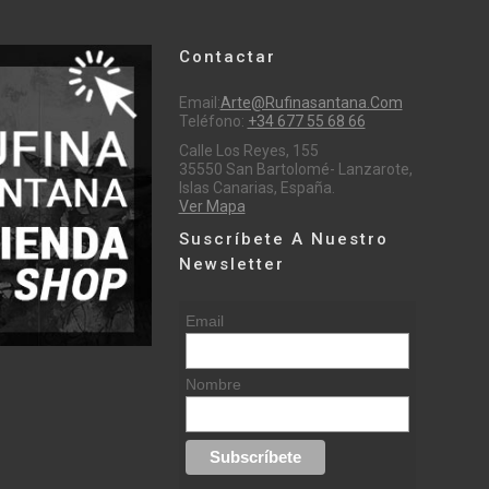
Contactar
Email:
Arte@rufinasantana.com
Teléfono:
+34 677 55 68 66
Calle Los Reyes, 155
35550 San Bartolomé- Lanzarote,
Islas Canarias, España.
Ver Mapa
Suscríbete A Nuestro
Newsletter
Email
Nombre