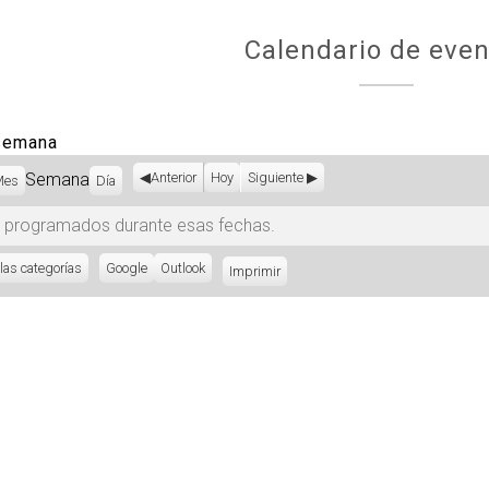
Calendario de even
 semana
Semana
Anterior
Hoy
Siguiente
Mes
Día
 programados durante esas fechas.
las categorías
Subscribe
Google
Subscribe
Outlook
Imprimir
Vistas
in
in