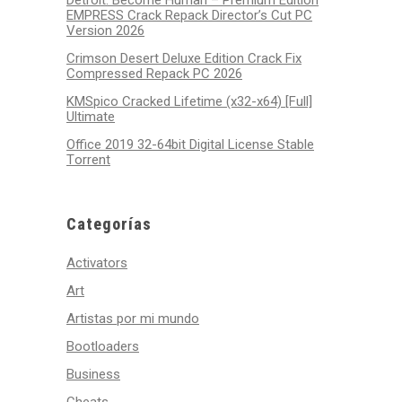
Detroit: Become Human – Premium Edition
EMPRESS Crack Repack Director’s Cut PC
Version 2026
Crimson Desert Deluxe Edition Crack Fix
Compressed Repack PC 2026
KMSpico Cracked Lifetime (x32-x64) [Full]
Ultimate
Office 2019 32-64bit Digital License Stable
Tоrrеnt
Categorías
Activators
Art
Artistas por mi mundo
Bootloaders
Business