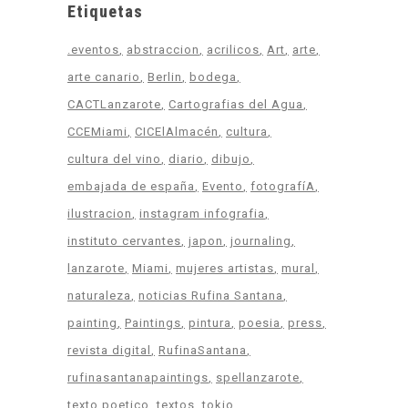
Etiquetas
.eventos
abstraccion
acrilicos
Art
arte
arte canario
Berlin
bodega
CACTLanzarote
Cartografias del Agua
CCEMiami
CICElAlmacén
cultura
cultura del vino
diario
dibujo
embajada de españa
Evento
fotografíA
ilustracion
instagram infografia
instituto cervantes
japon
journaling
lanzarote
Miami
mujeres artistas
mural
naturaleza
noticias Rufina Santana
painting
Paintings
pintura
poesia
press
revista digital
RufinaSantana
rufinasantanapaintings
spellanzarote
texto poetico
textos
tokio