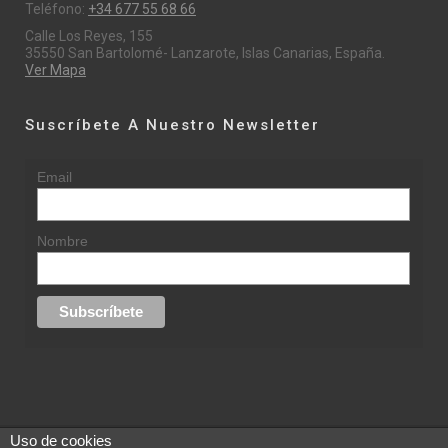
Teléfono:
+34 677 55 68 66
Calle Los Reyes, 155
35550 San Bartolomé- Lanzarote, Islas Canarias, España.
Ver Mapa
Suscríbete A Nuestro Newsletter
Email
Nombre
Uso de cookies