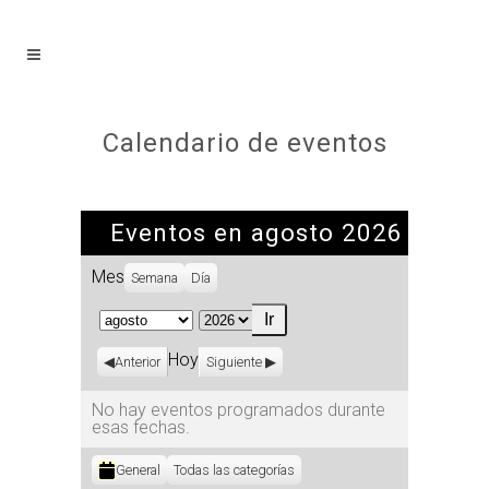
Calendario de eventos
Eventos en agosto 2026
Mes
Semana
Día
Mes
Año
Hoy
Anterior
Siguiente
No hay eventos programados durante
esas fechas.
Categorías
General
Todas las categorías