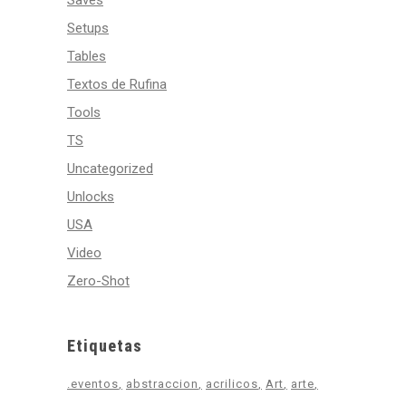
Saves
Setups
Tables
Textos de Rufina
Tools
TS
Uncategorized
Unlocks
USA
Video
Zero-Shot
Etiquetas
.eventos
abstraccion
acrilicos
Art
arte