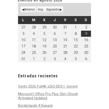
Eventos en agosto 2026
Anterior
Hoy
Siguiente
LUNES
MARTES
MIÉRCOLES
JUEVES
VIERNES
SÁBADO
DOMINGO
L
M
X
J
V
S
D
julio
julio
julio
julio
julio
agosto
agosto
27
28
29
30
31
1
2
27,
28,
29,
30,
31,
1,
2,
agosto
agosto
agosto
agosto
agosto
agosto
agosto
3
4
5
6
7
8
9
2026
2026
2026
2026
2026
2026
2026
3,
4,
5,
6,
7,
8,
9,
agosto
agosto
agosto
agosto
agosto
agosto
agosto
10
11
12
13
14
15
16
2026
2026
2026
2026
2026
2026
2026
10,
11,
12,
13,
14,
15,
16,
agosto
agosto
agosto
agosto
agosto
agosto
agosto
17
18
19
20
21
22
23
2026
2026
2026
2026
2026
2026
2026
17,
18,
19,
20,
21,
22,
23,
agosto
agosto
agosto
agosto
agosto
agosto
agosto
24
25
26
27
28
29
30
2026
2026
2026
2026
2026
2026
2026
24,
25,
26,
27,
28,
29,
30,
agosto
septiembre
septiembre
septiembre
septiembre
septiembre
septiembre
31
1
2
3
4
5
6
2026
2026
2026
2026
2026
2026
2026
31,
1,
2,
3,
4,
5,
6,
2026
2026
2026
2026
2026
2026
2026
Entradas recientes
Verity 2026 Full4K x265 DD5.1 .torrent
Microsoft Office Pro Plus Slim Ohook
Activated Updated
Borderlands 4 Repack