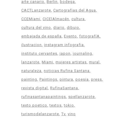
arte canario
Berlin
bodega
CACTLanzarote
Cartografias del Agua
CCEMiami
CICElAlmacén
cultura
cultura del vino
diario
dibujo
embajada de españa
Evento
fotografíA
ilustracion
instagram infografia
instituto cervantes
japon
journaling
lanzarote
Miami
mujeres artistas
mural
naturaleza
noticias Rufina Santana
painting
Paintings
pintura
poesia
press
revista digital
RufinaSantana
rufinasantanapaintings
spellanzarote
texto poetico
textos
tokio
turismodelanzarote
Tv
vino