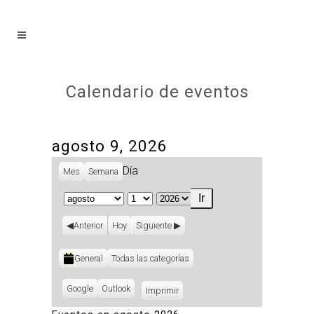
Calendario de eventos
agosto 9, 2026
Día
Mes
Semana
Mes
Día
Año
Anterior
Hoy
Siguiente
Categorías
General
Todas las categorías
Subscribe
Google
Subscribe
Outlook
Imprimir
Vistas
in
in