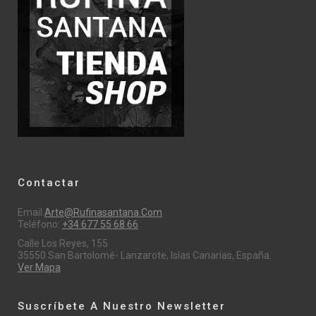
Contactar
Email:
Arte@rufinasantana.com
Teléfono:
+34 677 55 68 66
Calle Los Reyes, 155
35550 San Bartolomé- Lanzarote, Islas Canarias, España.
Ver Mapa
Suscríbete A Nuestro Newsletter