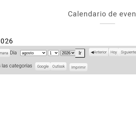
Calendario de even
2026
Día
Anterior
Hoy
Siguient
mana
Mes
Día
Año
 las categorías
Subscribe
Google
Subscribe
Outlook
Imprimir
Vistas
in
in