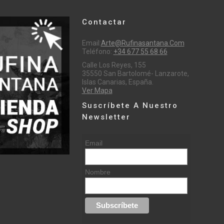
Contactar
Email:
Arte@rufinasantana.com
Teléfono:
+34 677 55 68 66
Calle Los Reyes, 155
35550 San Bartolomé- Lanzarote,
Islas Canarias, España.
Ver Mapa
Suscríbete A Nuestro
Newsletter
Email
Nombre