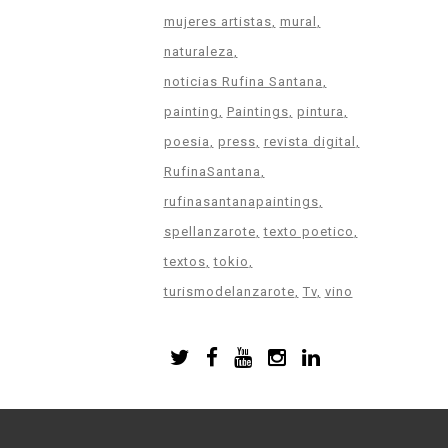
mujeres artistas
mural
naturaleza
noticias Rufina Santana
painting
Paintings
pintura
poesia
press
revista digital
RufinaSantana
rufinasantanapaintings
spellanzarote
texto poetico
textos
tokio
turismodelanzarote
Tv
vino