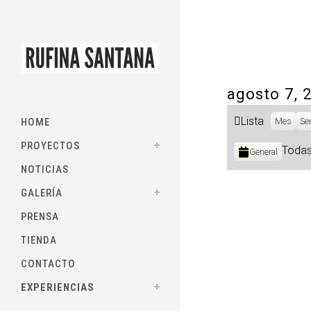
agosto 7, 
Ver
Lista
HOME
Mes
Se
como
PROYECTOS
Categorías
Todas
General
NOTICIAS
GALERÍA
PRENSA
TIENDA
CONTACTO
EXPERIENCIAS