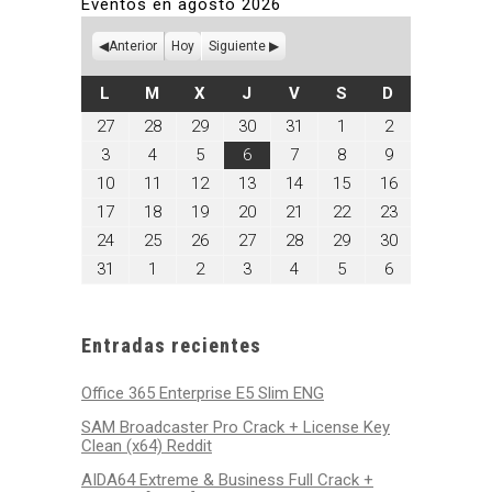
Eventos en agosto 2026
Anterior
Hoy
Siguiente
LUNES
MARTES
MIÉRCOLES
JUEVES
VIERNES
SÁBADO
DOMINGO
L
M
X
J
V
S
D
julio
julio
julio
julio
julio
agosto
agosto
27
28
29
30
31
1
2
27,
28,
29,
30,
31,
1,
2,
agosto
agosto
agosto
agosto
agosto
agosto
agosto
3
4
5
6
7
8
9
2026
2026
2026
2026
2026
2026
2026
3,
4,
5,
6,
7,
8,
9,
agosto
agosto
agosto
agosto
agosto
agosto
agosto
10
11
12
13
14
15
16
2026
2026
2026
2026
2026
2026
2026
10,
11,
12,
13,
14,
15,
16,
agosto
agosto
agosto
agosto
agosto
agosto
agosto
17
18
19
20
21
22
23
2026
2026
2026
2026
2026
2026
2026
17,
18,
19,
20,
21,
22,
23,
agosto
agosto
agosto
agosto
agosto
agosto
agosto
24
25
26
27
28
29
30
2026
2026
2026
2026
2026
2026
2026
24,
25,
26,
27,
28,
29,
30,
agosto
septiembre
septiembre
septiembre
septiembre
septiembre
septiembre
31
1
2
3
4
5
6
2026
2026
2026
2026
2026
2026
2026
31,
1,
2,
3,
4,
5,
6,
2026
2026
2026
2026
2026
2026
2026
Entradas recientes
Office 365 Enterprise E5 Slim ENG
SAM Broadcaster Pro Crack + License Key
Clean (x64) Reddit
AIDA64 Extreme & Business Full Crack +