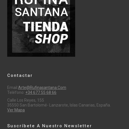
Contactar
Email:
Arte@rufinasantana.com
Teléfono:
+34 677 55 68 66
Calle Los Reyes, 155
35550 San Bartolomé- Lanzarote, Islas Canarias, España.
Ver Mapa
Suscríbete A Nuestro Newsletter