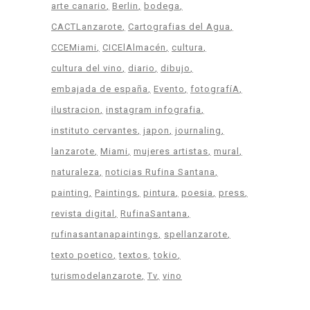
arte canario
Berlin
bodega
CACTLanzarote
Cartografias del Agua
CCEMiami
CICElAlmacén
cultura
cultura del vino
diario
dibujo
embajada de españa
Evento
fotografíA
ilustracion
instagram infografia
instituto cervantes
japon
journaling
lanzarote
Miami
mujeres artistas
mural
naturaleza
noticias Rufina Santana
painting
Paintings
pintura
poesia
press
revista digital
RufinaSantana
rufinasantanapaintings
spellanzarote
texto poetico
textos
tokio
turismodelanzarote
Tv
vino