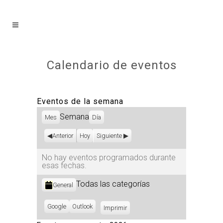
Calendario de eventos
Eventos de la semana
Semana
Mes
Día
Anterior
Hoy
Siguiente
No hay eventos programados durante
esas fechas.
Categorías
Todas las categorías
General
Subscribe
Google
Subscribe
Outlook
Imprimir
Vistas
in
in