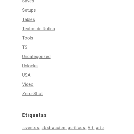
Saves
Setups
Tables
Textos de Rufina
Tools
TS
Uncategorized
Unlocks
USA
Video
Zero-Shot
Etiquetas
.eventos
abstraccion
acrilicos
Art
arte