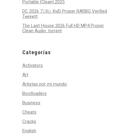
Portable [Clean] 2025
DC 2026 7𝟸0𝚙 XviD Proper RARBG Verified
T𝐨𝐫𝐫𝐞nt
The Last House 2026 Full HD MP4 Proper
Clean Audio .torrent
Categorías
Activators
Art
Artistas por mi mundo
Bootloaders
Business
Cheats
Cracks
English