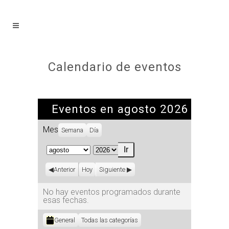
Calendario de eventos
Eventos en agosto 2026
Mes
Semana
Día
Mes
Año
Anterior
Hoy
Siguiente
No hay eventos programados durante
esas fechas.
Categorías
General
Todas las categorías