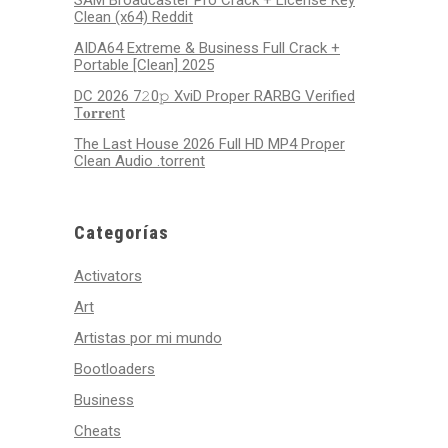
SAM Broadcaster Pro Crack + License Key
Clean (x64) Reddit
AIDA64 Extreme & Business Full Crack +
Portable [Clean] 2025
DC 2026 7𝟸0𝚙 XviD Proper RARBG Verified
T𝐨𝐫𝐫𝐞nt
The Last House 2026 Full HD MP4 Proper
Clean Audio .torrent
Categorías
Activators
Art
Artistas por mi mundo
Bootloaders
Business
Cheats