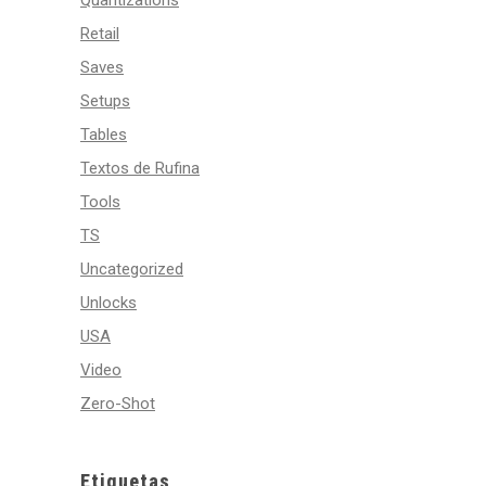
Quantizations
Retail
Saves
Setups
Tables
Textos de Rufina
Tools
TS
Uncategorized
Unlocks
USA
Video
Zero-Shot
Etiquetas