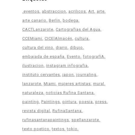
.eventos
abstraccion
acrilicos
Art
arte
arte canario
Berlin
bodega
CACTLanzarote
Cartografias del Agua
CCEMiami
CICElAlmacén
cultura
cultura del vino
diario
dibujo
embajada de españa
Evento
fotografíA
ilustracion
instagram infografia
instituto cervantes
japon
journaling
lanzarote
Miami
mujeres artistas
mural
naturaleza
noticias Rufina Santana
painting
Paintings
pintura
poesia
press
revista digital
RufinaSantana
rufinasantanapaintings
spellanzarote
texto poetico
textos
tokio