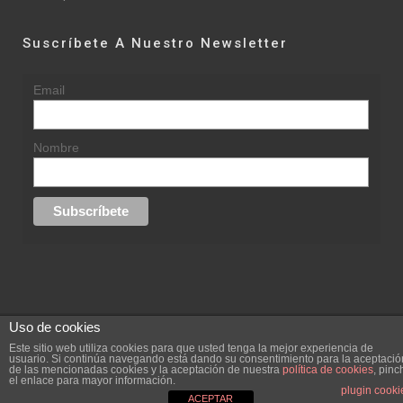
Suscríbete A Nuestro Newsletter
Email
Nombre
Uso de cookies
© 2015 rufinasantana.com
Este sitio web utiliza cookies para que usted tenga la mejor experiencia de
usuario. Si continúa navegando está dando su consentimiento para la aceptació
de las mencionadas cookies y la aceptación de nuestra
política de cookies
, pinc
replica rolex datejust
replica rolex day date
el enlace para mayor información.
Creada por
hugustudio.com
plugin cooki
ACEPTAR