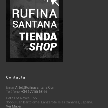
Contactar
Email:
Arte@rufinasantana.com
Teléfono:
+34 677 55 68 66
Calle Los Reyes, 155
35550 San Bartolomé- Lanzarote, Islas Canarias, España.
Ver Mapa