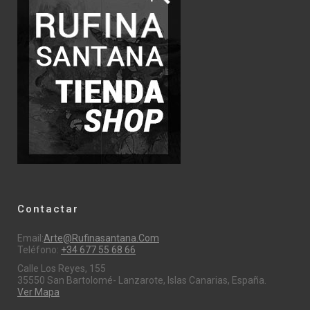
Contactar
Email:
Arte@rufinasantana.com
Teléfono:
+34 677 55 68 66
Calle Los Reyes, 155
35550 San Bartolomé- Lanzarote, Islas Canarias, España.
Ver Mapa