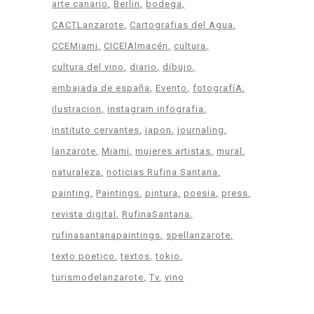
arte canario
Berlin
bodega
CACTLanzarote
Cartografias del Agua
CCEMiami
CICElAlmacén
cultura
cultura del vino
diario
dibujo
embajada de españa
Evento
fotografíA
ilustracion
instagram infografia
instituto cervantes
japon
journaling
lanzarote
Miami
mujeres artistas
mural
naturaleza
noticias Rufina Santana
painting
Paintings
pintura
poesia
press
revista digital
RufinaSantana
rufinasantanapaintings
spellanzarote
texto poetico
textos
tokio
turismodelanzarote
Tv
vino