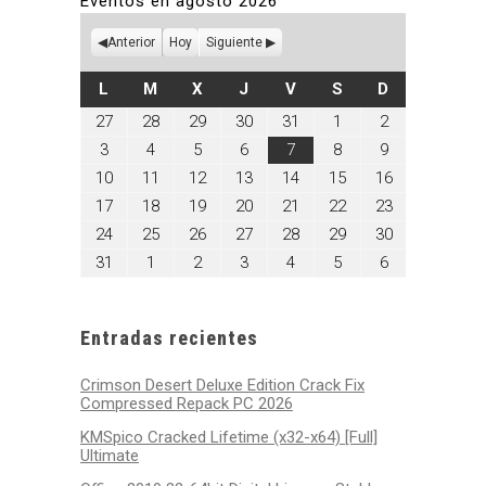
Eventos en agosto 2026
Anterior
Hoy
Siguiente
LUNES
MARTES
MIÉRCOLES
JUEVES
VIERNES
SÁBADO
DOMINGO
L
M
X
J
V
S
D
julio
julio
julio
julio
julio
agosto
agosto
27
28
29
30
31
1
2
27,
28,
29,
30,
31,
1,
2,
agosto
agosto
agosto
agosto
agosto
agosto
agosto
3
4
5
6
7
8
9
2026
2026
2026
2026
2026
2026
2026
3,
4,
5,
6,
7,
8,
9,
agosto
agosto
agosto
agosto
agosto
agosto
agosto
10
11
12
13
14
15
16
2026
2026
2026
2026
2026
2026
2026
10,
11,
12,
13,
14,
15,
16,
agosto
agosto
agosto
agosto
agosto
agosto
agosto
17
18
19
20
21
22
23
2026
2026
2026
2026
2026
2026
2026
17,
18,
19,
20,
21,
22,
23,
agosto
agosto
agosto
agosto
agosto
agosto
agosto
24
25
26
27
28
29
30
2026
2026
2026
2026
2026
2026
2026
24,
25,
26,
27,
28,
29,
30,
agosto
septiembre
septiembre
septiembre
septiembre
septiembre
septiembre
31
1
2
3
4
5
6
2026
2026
2026
2026
2026
2026
2026
31,
1,
2,
3,
4,
5,
6,
2026
2026
2026
2026
2026
2026
2026
Entradas recientes
Crimson Desert Deluxe Edition Crack Fix
Compressed Repack PC 2026
KMSpico Cracked Lifetime (x32-x64) [Full]
Ultimate