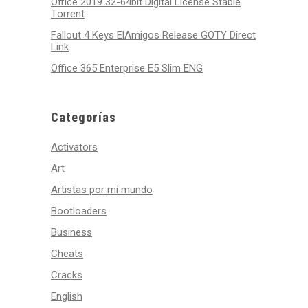
Office 2019 32-64bit Digital License Stable
Tоrrеnt
Fallout 4 Keys ElAmigos Release GOTY Direct
Link
Office 365 Enterprise E5 Slim ENG
Categorías
Activators
Art
Artistas por mi mundo
Bootloaders
Business
Cheats
Cracks
English