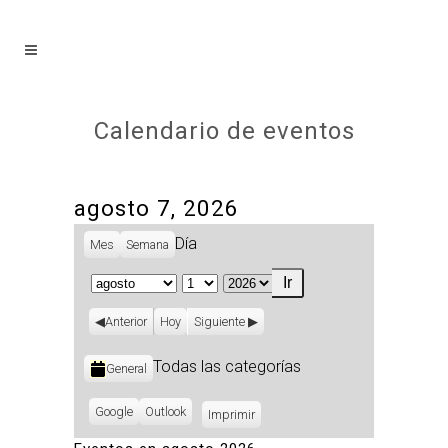
Calendario de eventos
agosto 7, 2026
Día
Mes
Semana
Mes
Día
Año
Anterior
Hoy
Siguiente
Categorías
Todas las categorías
General
Subscribe
Google
Subscribe
Outlook
Imprimir
Vistas
in
in