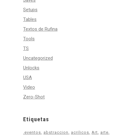
Saves
Setups
Tables
Textos de Rufina
Tools
TS
Uncategorized
Unlocks
USA
Video
Zero-Shot
Etiquetas
.eventos
abstraccion
acrilicos
Art
arte