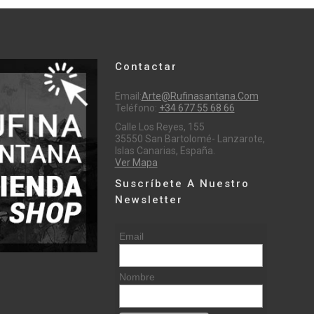
Contactar
Email:
Arte@rufinasantana.com
Teléfono:
+34 677 55 68 66
Calle Los Reyes, 155
35550 San Bartolomé- Lanzarote,
Islas Canarias, España.
Ver Mapa
Suscríbete A Nuestro
Newsletter
Email
Nombre