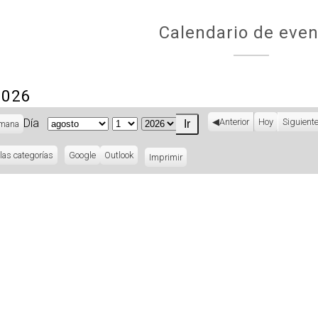
Calendario de even
2026
Día
Anterior
Hoy
Siguient
mana
Mes
Día
Año
las categorías
Subscribe
Google
Subscribe
Outlook
Imprimir
Vistas
in
in