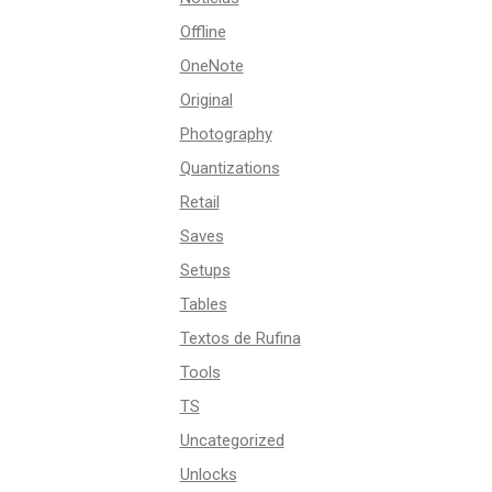
Offline
OneNote
Original
Photography
Quantizations
Retail
Saves
Setups
Tables
Textos de Rufina
Tools
TS
Uncategorized
Unlocks