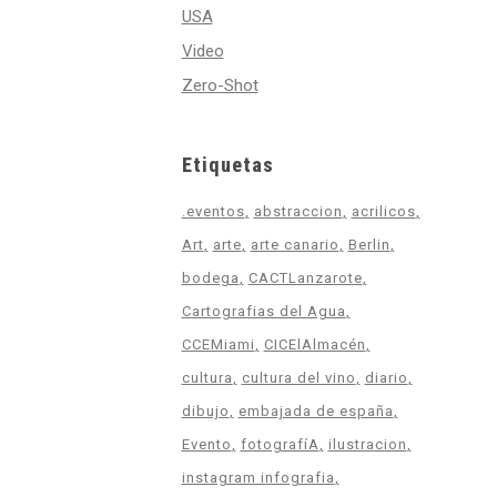
USA
Video
Zero-Shot
Etiquetas
.eventos
abstraccion
acrilicos
Art
arte
arte canario
Berlin
bodega
CACTLanzarote
Cartografias del Agua
CCEMiami
CICElAlmacén
cultura
cultura del vino
diario
dibujo
embajada de españa
Evento
fotografíA
ilustracion
instagram infografia