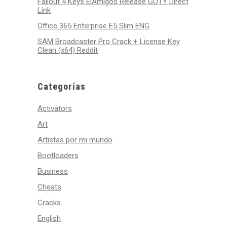
Fallout 4 Keys ElAmigos Release GOTY Direct
Link
Office 365 Enterprise E5 Slim ENG
SAM Broadcaster Pro Crack + License Key
Clean (x64) Reddit
Categorías
Activators
Art
Artistas por mi mundo
Bootloaders
Business
Cheats
Cracks
English