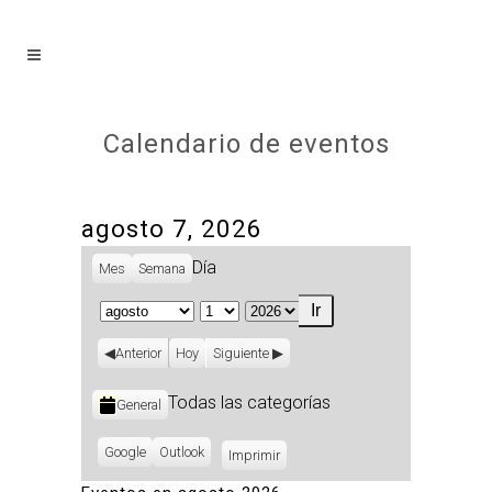
Calendario de eventos
agosto 7, 2026
Día
Mes
Semana
Mes
Día
Año
Anterior
Hoy
Siguiente
Categorías
Todas las categorías
General
Subscribe
Google
Subscribe
Outlook
Imprimir
Vistas
in
in