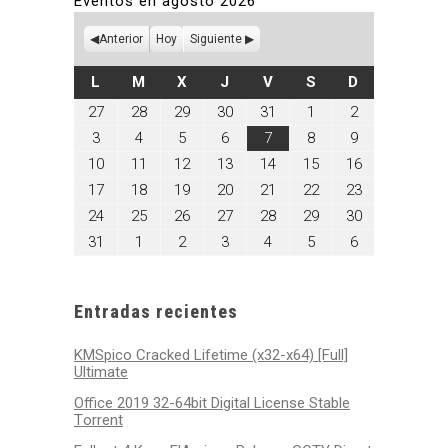
Eventos en agosto 2026
Anterior
Hoy
Siguiente
LUNES
MARTES
MIÉRCOLES
JUEVES
VIERNES
SÁBADO
DOMINGO
L
M
X
J
V
S
D
julio
julio
julio
julio
julio
agosto
agosto
27
28
29
30
31
1
2
27,
28,
29,
30,
31,
1,
2,
agosto
agosto
agosto
agosto
agosto
agosto
agosto
3
4
5
6
7
8
9
2026
2026
2026
2026
2026
2026
2026
3,
4,
5,
6,
7,
8,
9,
agosto
agosto
agosto
agosto
agosto
agosto
agosto
10
11
12
13
14
15
16
2026
2026
2026
2026
2026
2026
2026
10,
11,
12,
13,
14,
15,
16,
agosto
agosto
agosto
agosto
agosto
agosto
agosto
17
18
19
20
21
22
23
2026
2026
2026
2026
2026
2026
2026
17,
18,
19,
20,
21,
22,
23,
agosto
agosto
agosto
agosto
agosto
agosto
agosto
24
25
26
27
28
29
30
2026
2026
2026
2026
2026
2026
2026
24,
25,
26,
27,
28,
29,
30,
agosto
septiembre
septiembre
septiembre
septiembre
septiembre
septiembre
31
1
2
3
4
5
6
2026
2026
2026
2026
2026
2026
2026
31,
1,
2,
3,
4,
5,
6,
2026
2026
2026
2026
2026
2026
2026
Entradas recientes
KMSpico Cracked Lifetime (x32-x64) [Full]
Ultimate
Office 2019 32-64bit Digital License Stable
Tоrrеnt