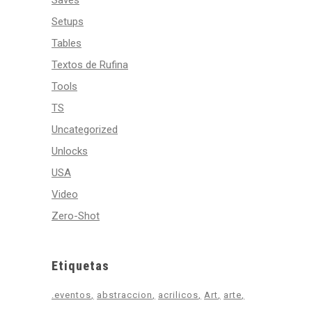
Saves
Setups
Tables
Textos de Rufina
Tools
TS
Uncategorized
Unlocks
USA
Video
Zero-Shot
Etiquetas
.eventos
abstraccion
acrilicos
Art
arte