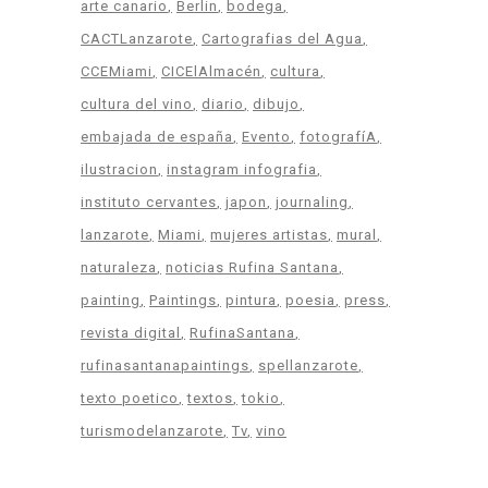
arte canario
Berlin
bodega
CACTLanzarote
Cartografias del Agua
CCEMiami
CICElAlmacén
cultura
cultura del vino
diario
dibujo
embajada de españa
Evento
fotografíA
ilustracion
instagram infografia
instituto cervantes
japon
journaling
lanzarote
Miami
mujeres artistas
mural
naturaleza
noticias Rufina Santana
painting
Paintings
pintura
poesia
press
revista digital
RufinaSantana
rufinasantanapaintings
spellanzarote
texto poetico
textos
tokio
turismodelanzarote
Tv
vino