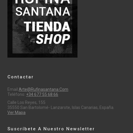
Contactar
Email:
Arte@rufinasantana.com
Teléfono:
+34 677 55 68 66
Calle Los Reyes, 155
35550 San Bartolomé- Lanzarote, Islas Canarias, España.
Ver Mapa
Suscríbete A Nuestro Newsletter