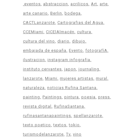
.eventos
abstraccion
acrilicos
Art
arte
arte canario
Berlin
bodega
CACTLanzarote
Cartografias del Agua
CCEMiami
CICElAlmacén
cultura
cultura del vino
diario
dibujo
embajada de españa
Evento
fotografíA
ilustracion
instagram infografia
instituto cervantes
japon
journaling
lanzarote
Miami
mujeres artistas
mural
naturaleza
noticias Rufina Santana
painting
Paintings
pintura
poesia
press
revista digital
RufinaSantana
rufinasantanapaintings
spellanzarote
texto poetico
textos
tokio
turismodelanzarote
Tv
vino