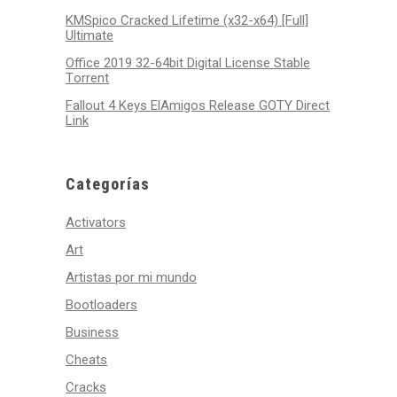
KMSpico Cracked Lifetime (x32-x64) [Full]
Ultimate
Office 2019 32-64bit Digital License Stable
Tоrrеnt
Fallout 4 Keys ElAmigos Release GOTY Direct
Link
Categorías
Activators
Art
Artistas por mi mundo
Bootloaders
Business
Cheats
Cracks