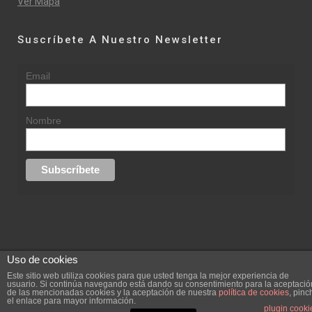
Ver Mapa
Suscríbete A Nuestro Newsletter
Email
Nombre
Uso de cookies
© 2015 rufinasantana.com
Este sitio web utiliza cookies para que usted tenga la mejor experiencia de
usuario. Si continúa navegando está dando su consentimiento para la aceptació
de las mencionadas cookies y la aceptación de nuestra
política de cookies
, pinc
replica rolex datejust
replica rolex day date
el enlace para mayor información.
Creada por
hugustudio.com
plugin cooki