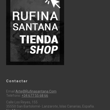
Contactar
Email:
Arte@rufinasantana.com
Teléfono:
+34 677 55 68 66
Calle Los Reyes, 155
35550 San Bartolomé- Lanzarote, Islas Canarias, España.