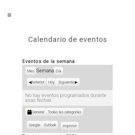
Calendario de eventos
Eventos de la semana
Semana
Mes
Día
Anterior
Hoy
Siguiente
No hay eventos programados durante
esas fechas.
Categorías
General
Todas las categorías
Subscribe
Google
Subscribe
Outlook
Imprimir
Vistas
in
in