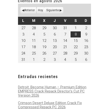
Eventos en agosto 2026
Anterior
Hoy
Siguiente
LUNES
MARTES
MIÉRCOLES
JUEVES
VIERNES
SÁBADO
DOMINGO
L
M
X
J
V
S
D
julio
julio
julio
julio
julio
agosto
agosto
27
28
29
30
31
1
2
27,
28,
29,
30,
31,
1,
2,
agosto
agosto
agosto
agosto
agosto
agosto
agosto
3
4
5
6
7
8
9
2026
2026
2026
2026
2026
2026
2026
3,
4,
5,
6,
7,
8,
9,
agosto
agosto
agosto
agosto
agosto
agosto
agosto
10
11
12
13
14
15
16
2026
2026
2026
2026
2026
2026
2026
10,
11,
12,
13,
14,
15,
16,
agosto
agosto
agosto
agosto
agosto
agosto
agosto
17
18
19
20
21
22
23
2026
2026
2026
2026
2026
2026
2026
17,
18,
19,
20,
21,
22,
23,
agosto
agosto
agosto
agosto
agosto
agosto
agosto
24
25
26
27
28
29
30
2026
2026
2026
2026
2026
2026
2026
24,
25,
26,
27,
28,
29,
30,
agosto
septiembre
septiembre
septiembre
septiembre
septiembre
septiembre
31
1
2
3
4
5
6
2026
2026
2026
2026
2026
2026
2026
31,
1,
2,
3,
4,
5,
6,
2026
2026
2026
2026
2026
2026
2026
Entradas recientes
Detroit: Become Human – Premium Edition
EMPRESS Crack Repack Director’s Cut PC
Version 2026
Crimson Desert Deluxe Edition Crack Fix
Compressed Repack PC 2026